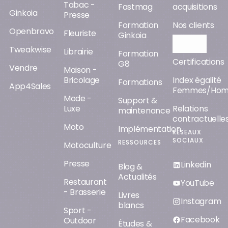
Tabac -
Fastmag
acquisitions
Ginkoia
Presse
Formation
Nos clients
Openbravo
Fleuriste
Ginkoia
Orisha AI
Tweakwise
Librairie
Formation
Certifications
G8
Vendre
Maison -
Bricolage
Index égalité
Formations
App4Sales
Femmes/Ho
Mode -
Support &
Luxe
Relations
maintenance
contractuelle
Moto
Implémentation
RÉSEAUX
SOCIAUX
RESSOURCES
Motoculture
Presse
Linkedin
Blog &
Actualités
Restaurant
YouTube
- Brasserie
Livres
Instagram
blancs
Sport -
Facebook
Outdoor
Études &