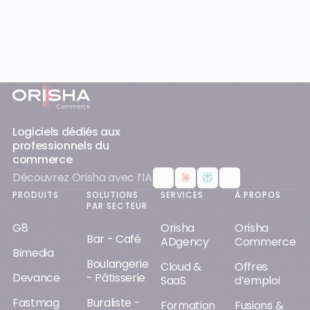
Pied-de-page
Logiciels dédiés aux
professionnels du
commerce
Découvrez Orisha avec l’IA
PRODUITS
SOLUTIONS
SERVICES
À PROPOS
PAR SECTEUR
G8
Orisha
Orisha
Bar - Café
ADgency
Commerce
Bimedia
Boulangerie
Cloud &
Offres
Devance
- Pâtisserie
SaaS
d’emploi
Fastmag
Buraliste -
Formation
Fusions &