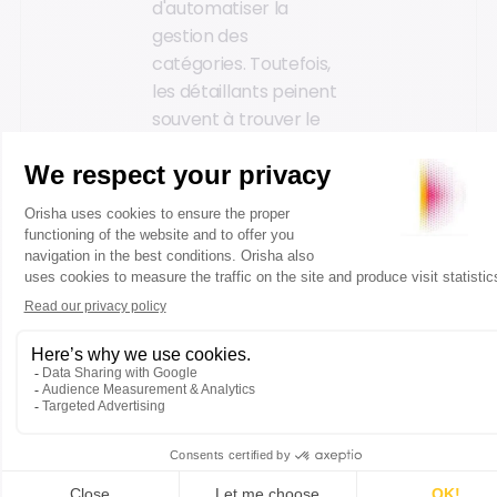
d'automatiser la
gestion des
catégories. Toutefois,
les détaillants peinent
souvent à trouver le
juste équilibre entre
des assortiments
hyper-localisés et des
assortiments
communs, un défi
particulièrement
prononcé en période
de soldes.
C'est ici que
l'intelligence artificielle
peut jouer un rôle
déterminant. Selon