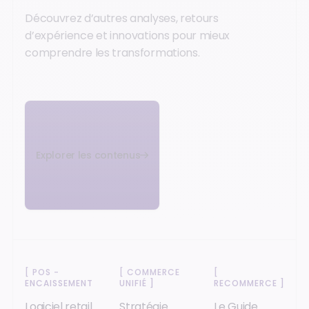
Découvrez d’autres analyses, retours
d’expérience et innovations pour mieux
comprendre les transformations.
Explorer les contenus
[
POS -
[
COMMERCE
[
ENCAISSEMENT
]
UNIFIÉ
]
RECOMMERCE
]
Logiciel retail
Stratégie
Le Guide