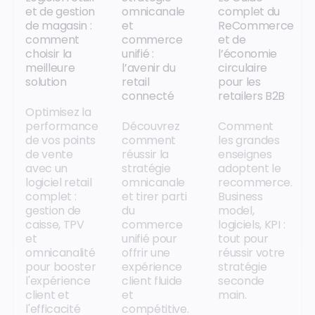
et de gestion
omnicanale
complet du
de magasin :
et
ReCommerce
comment
commerce
et de
choisir la
unifié :
l’économie
meilleure
l’avenir du
circulaire
solution
retail
pour les
connecté
retailers B2B
Optimisez la
performance
Découvrez
Comment
de vos points
comment
les grandes
de vente
réussir la
enseignes
avec un
stratégie
adoptent le
logiciel retail
omnicanale
recommerce.
complet :
et tirer parti
Business
gestion de
du
model,
caisse, TPV
commerce
logiciels, KPI :
et
unifié pour
tout pour
omnicanalité
offrir une
réussir votre
pour booster
expérience
stratégie
l'expérience
client fluide
seconde
client et
et
main.
l'efficacité
compétitive.