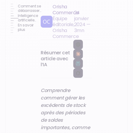
Orisha
Comment se
débarrasser
Commerce
24
des
Intelligence
Équipe
janvier
excédents de
artificielle
éditoriale,
2024
—
stock
pour
En savoir
l'optimisation
plus
Orisha
3
mn
des
Commerce
assortiments
Résumer cet
article avec
l’IA
Comprendre
comment gérer les
excédents de stock
après des périodes
de soldes
importantes, comme