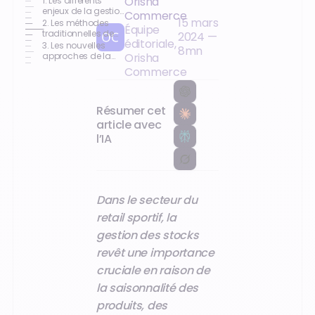
Orisha
1. Les différents
enjeux de la gestion
Commerce
15 mars
des stocks dans le
2. Les méthodes
Équipe
retail sport
traditionnelles de
2024
—
éditoriale,
gestion des stocks
3. Les nouvelles
8
mn
et de
approches de la
Orisha
l’approvisionnement
gestion des stocks
Commerce
dans le retail sport
dans le retail sport
Résumer cet
article avec
l’IA
Dans le secteur du
retail sportif, la
gestion des stocks
revêt une importance
cruciale en raison de
la saisonnalité des
produits, des