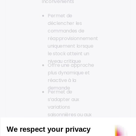
Inconvénients
Permet de
déclencher les
commandes de
réapprovisionnement
uniquement lorsque
le stock atteint un
niveau critique
Offre une approche
plus dynamique et
réactive à la
demande
Permet de
s’adapter aux
variations
saisonnières ou aux
tendances
imprévisibles du