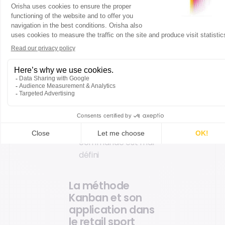
marché
Nécessite une
surveillance
constante des
niveaux de stock
pour éviter les
ruptures
Peut entraîner des
coûts
supplémentaires si
le point de
commande est mal
défini
La méthode
Kanban et son
application dans
le retail sport