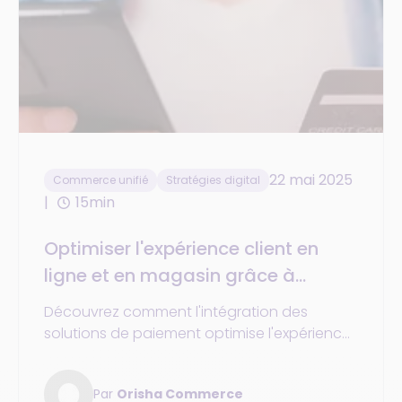
22 mai 2025
Commerce unifié
Stratégies digital
15min
Optimiser l'expérience client en
ligne et en magasin grâce à
l'intégration de solutions de
Découvrez comment l'intégration des
paiement dans le commerce unifié
solutions de paiement optimise l'expérience
client et améliore les processus en ligne et
en magasin du commerce unifié
Par
Orisha Commerce