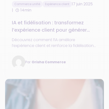
17 juin 2025
Commerce unifié
Expérience client
14min
IA et fidélisation : transformez
l’expérience client pour générer
plus de valeur pour votre
Découvrez comment l’IA améliore
entreprise
l’expérience client et renforce la fidélisation
des entreprises du retail grâce à des
stratégies et outils concrets.
Par
Orisha Commerce