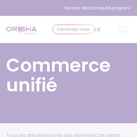
Aller au contenu
Facture électronique
A propos
Contactez-nous
Commerce
unifié
Tous les articles
Analyse des données
Cas clients