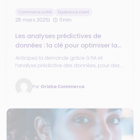
Commerce unifié
Expérience client
28 mars 2025
11min
Les analyses prédictives de
données : la clé pour optimiser la
gestion de stock et anticiper la
Anticipez la demande grâce à l’IA et
demande client
l’analyse prédictive des données, pour des
stocks optimisés et une expérience client
améliorée.
Par
Orisha Commerce