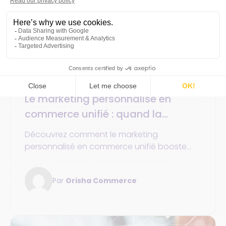
Commerce unifié
Expérience client personnalisée
21 avril 2025
15min
Le marketing personnalisé en
commerce unifié : quand la
personnalisation client rend
Découvrez comment le marketing
l’expérience d’achat sur mesure
personnalisé en commerce unifié booste
l’engagement client et les conversions,
grâce à des parcours sur-mesure.
Par
Orisha Commerce