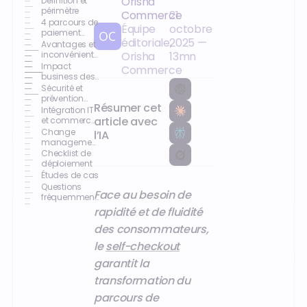
Orisha
Définition et
périmètre
Commerce
21
4 parcours de
Équipe
octobre
paiement
éditoriale,
2025
—
comparés
Avantages et
inconvénients
Orisha
13
mn
d’une caisse
Impact
Commerce
libre-service
business des
caisses libre-
Sécurité et
service
prévention
Résumer cet
des vols
Intégration IT
article avec
et commerce
unifié
Change
l’IA
management
& expérience
Checklist de
employé
déploiement
Études de cas
Questions
Face au besoin de
fréquemment
posées
rapidité et de fluidité
des consommateurs,
le
self-checkout
garantit la
transformation du
parcours de