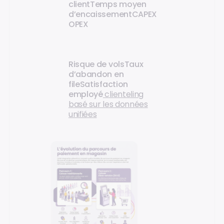
client
Temps moyen
d’encaissement
CAPEX
OPEX
Risque de vols
Taux
d’abandon en
file
Satisfaction
employé
clienteling
basé sur les données
unifiées