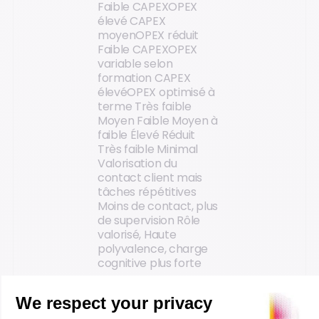
Faible CAPEX
OPEX
élevé CAPEX
moyen
OPEX réduit
Faible CAPEX
OPEX
variable selon
formation CAPEX
élevé
OPEX optimisé à
terme
Très faible
Moyen Faible Moyen à
faible
Élevé Réduit
Très faible Minimal
Valorisation du
contact client mais
tâches répétitives
Moins de contact, plus
de supervision Rôle
valorisé,
Haute
polyvalence, charge
cognitive plus forte
Avantages et