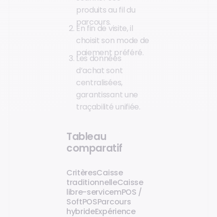
produits au fil du
parcours.
En fin de visite, il
choisit son mode de
paiement préféré.
Les données
d’achat sont
centralisées,
garantissant une
traçabilité unifiée.
Tableau
comparatif
Critères
Caisse
traditionnelle
Caisse
libre-service
mPOS /
SoftPOS
Parcours
hybride
Expérience