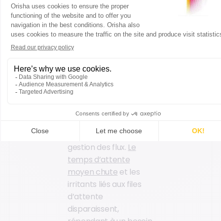
inconvénients
d’une caisse
libre-service
Avantages
Le premier bénéfice
de l’installation de
caisses libre-service
est l'optimisation de la
gestion des flux.
Le
temps d’attente
moyen chute
et les
irritants liés aux files
d’attente
disparaissent,