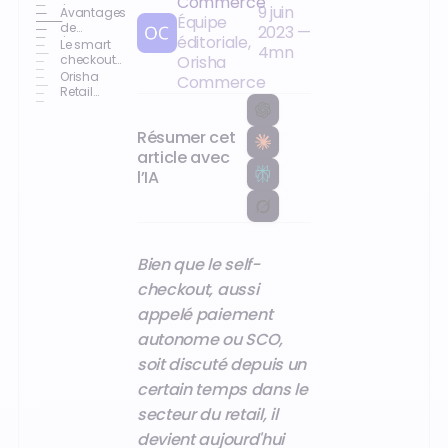
Commerce
9 juin
l'adoption
Avantages
Équipe
d'un
de
2023
—
éditoriale,
système
l'utilisation
Le smart
4
mn
de self-
d'un
checkout
Orisha
checkout
système
est-il
Orisha
Commerce
de self-
l'avenir du
Retail
checkout
paiement
chains
autonome
facilite
?
Résumer cet
l'adoption
du self-
article avec
checkout
l’IA
Bien que le self-
checkout, aussi
appelé paiement
autonome ou SCO,
soit discuté depuis un
certain temps dans le
secteur du retail, il
devient aujourd'hui