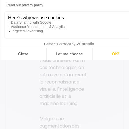
total du panier,
appliquer les remises
promotionnelles et de
fidélité, identifier le
client et traiter le
paiement, éliminant
ainsi le besoin de
passer par les caisses
traditionnelles. Parmi
ces technologies, on
retrouve notamment
la reconnaissance
visuelle, l'intelligence
artificielle et le
machine learning.
Malgré une
augmentation des