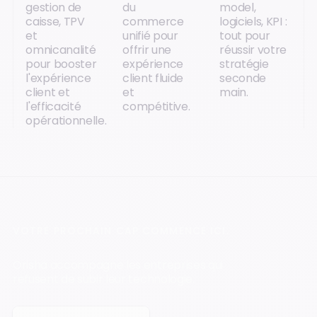
gestion de
du
model,
caisse, TPV
commerce
logiciels, KPI :
et
unifié pour
tout pour
omnicanalité
offrir une
réussir votre
pour booster
expérience
stratégie
l'expérience
client fluide
seconde
client et
et
main.
l'efficacité
compétitive.
opérationnelle.
VOTRE PROCHAIN CAP COMMENCE ICI.
Orisha accompagne les entreprises qui
refusent de subir leur technologie.