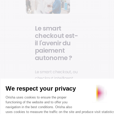
Le smart
checkout est-
il l'avenir du
paiement
autonome ?
Le smart checkout, ou
checkout intelligent,
regroupe plusieurs
technologies
numériques pour
identifier les produits
choisis, calculer le