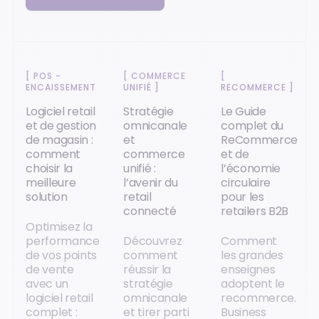
[
POS -
[
COMMERCE
[
ENCAISSEMENT
]
UNIFIÉ
]
RECOMMERCE
]
Logiciel retail
Stratégie
Le Guide
et de gestion
omnicanale
complet du
de magasin :
et
ReCommerce
comment
commerce
et de
choisir la
unifié :
l’économie
meilleure
l’avenir du
circulaire
solution
retail
pour les
connecté
retailers B2B
Optimisez la
performance
Découvrez
Comment
de vos points
comment
les grandes
de vente
réussir la
enseignes
avec un
stratégie
adoptent le
logiciel retail
omnicanale
recommerce.
complet :
et tirer parti
Business