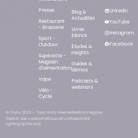
Presse
Linkedin
Blog &
Actualités
Restaurant
YouTube
- Brasserie
Livres
Instagram
blancs
Sport -
Facebook
Outdoor
Études &
insights
Supérette -
Magasin
Guides &
d'alimentation
démos
Vape
Podcasts &
webinars
Vélo -
Cycle
© Orisha
2026
— Tous droits réservés
Mentions légales
Gestion des cookies
Politique de confidentialité
Lighting up the way