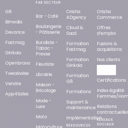
PAR SECTEUR
G8
Orisha
Orisha
Bar - Café
ADgency
Commerce
Bimedia
Boulangerie
Cloud &
Offres
Devance
- Pâtisserie
SaaS
d’emploi
Fastmag
Buraliste -
Formation
Fusions &
Tabac -
Fastmag
acquisitions
Ginkoia
Presse
Formation
Nos clients
Openbravo
Fleuriste
Ginkoia
Orisha AI
Tweakwise
Librairie
Formation
Certifications
G8
Vendre
Maison -
Bricolage
Index égalité
Formations
App4Sales
Femmes/Ho
Mode -
Support &
Luxe
Relations
maintenance
contractuelle
Moto
Implémentation
RÉSEAUX
SOCIAUX
RESSOURCES
Motoculture