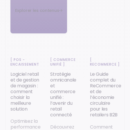
Explorer les contenus
[
POS -
[
COMMERCE
[
ENCAISSEMENT
]
UNIFIÉ
]
RECOMMERCE
]
Logiciel retail
Stratégie
Le Guide
et de gestion
omnicanale
complet du
de magasin :
et
ReCommerce
comment
commerce
et de
choisir la
unifié :
l’économie
meilleure
l’avenir du
circulaire
solution
retail
pour les
connecté
retailers B2B
Optimisez la
performance
Découvrez
Comment