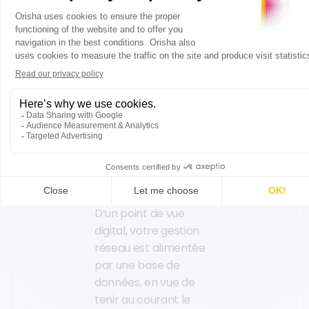
Où que soit votre
client, il retrouve des
offres unifiées sur
l’ensemble de vos
magasins en France.
Son suivi grâce à la
carte fidélité lui
permet de bénéficier
des mêmes
avantages d’un
magasin à un autre.
D’un point de vue
digital, votre gestion
réseau est alimentée
par une base de
données, en vue de
tenir au courant le