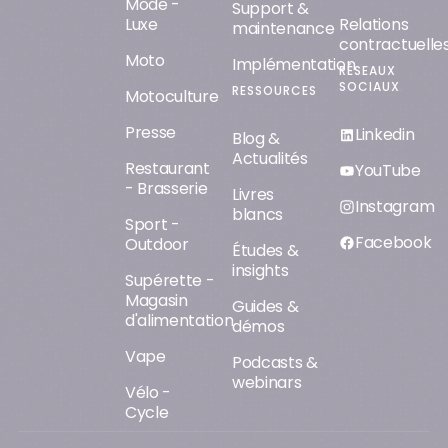
Mode -
Support &
Luxe
Relations
maintenance
contractuelle
Moto
Implémentation
RÉSEAUX
SOCIAUX
RESSOURCES
Motoculture
Presse
Linkedin
Blog &
Actualités
Restaurant
YouTube
- Brasserie
Livres
Instagram
blancs
Sport -
Facebook
Outdoor
Études &
insights
Supérette -
Magasin
Guides &
d'alimentation
démos
Vape
Podcasts &
webinars
Vélo -
Cycle