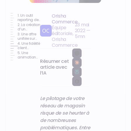
Orisha
1. Un outil
reporting de
Commerce
23 mai
qualité
2. La création
Équipe
d’un
2022
—
éditoriale,
catalogue
3. Une offre
5
mn
produit
unifiée sur
Orisha
commun
l’ensemble
4. Une fidélité
Commerce
du réseau
client
travaillée
5. Une
animation
Résumer cet
commerciale
en réponse
article avec
aux besoins
l’IA
client
Le pilotage de votre
réseau de magasin
risque de se heurter à
de nombreuses
problématiques. Entre