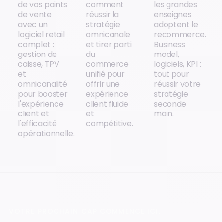
de vos points
comment
les grandes
de vente
réussir la
enseignes
avec un
stratégie
adoptent le
logiciel retail
omnicanale
recommerce.
complet :
et tirer parti
Business
gestion de
du
model,
caisse, TPV
commerce
logiciels, KPI :
et
unifié pour
tout pour
omnicanalité
offrir une
réussir votre
pour booster
expérience
stratégie
l'expérience
client fluide
seconde
client et
et
main.
l'efficacité
compétitive.
opérationnelle.
VOTRE PROCHAIN CAP COMMENCE ICI.