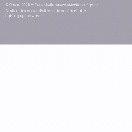
© Orisha
2026
— Tous droits réservés
Mentions légales
Gestion des cookies
Politique de confidentialité
Lighting up the way