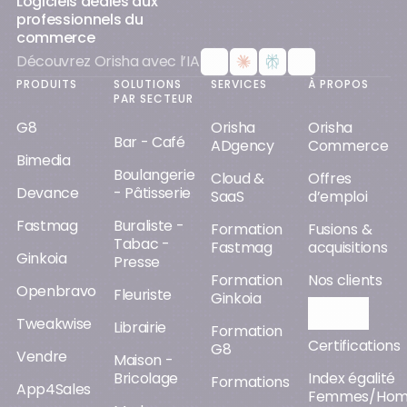
Logiciels dédiés aux
professionnels du
commerce
Découvrez Orisha avec l’IA
PRODUITS
SOLUTIONS
SERVICES
À PROPOS
PAR SECTEUR
G8
Orisha
Orisha
Bar - Café
ADgency
Commerce
Bimedia
Boulangerie
Cloud &
Offres
Devance
- Pâtisserie
SaaS
d’emploi
Fastmag
Buraliste -
Formation
Fusions &
Tabac -
Fastmag
acquisitions
Ginkoia
Presse
Formation
Nos clients
Openbravo
Fleuriste
Ginkoia
Orisha AI
Tweakwise
Librairie
Formation
Certifications
G8
Vendre
Maison -
Bricolage
Index égalité
Formations
App4Sales
Femmes/Ho