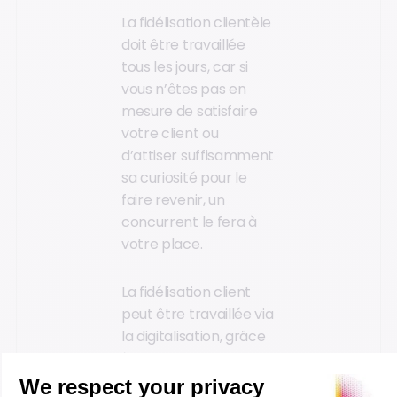
La fidélisation clientèle
doit être travaillée
tous les jours, car si
vous n’êtes pas en
mesure de satisfaire
votre client ou
d’attiser suffisamment
sa curiosité pour le
faire revenir, un
concurrent le fera à
votre place.
La fidélisation client
peut être travaillée via
la digitalisation, grâce
à une base de
données commune.