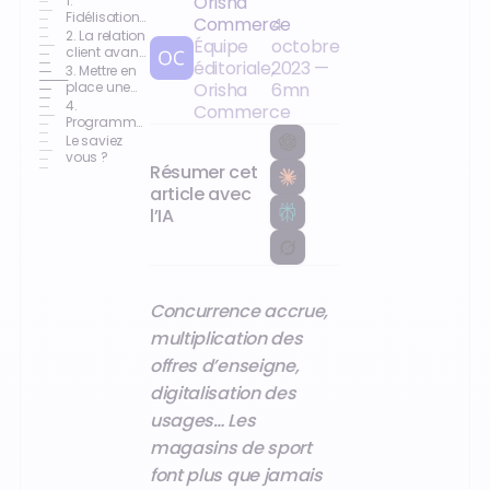
Orisha
1.
Fidélisation
Commerce
4
client : quels
2. La relation
Équipe
octobre
enjeux dans
client avant
éditoriale,
2023
—
le retail
tout
3. Mettre en
sportif ?
place une
Orisha
6
mn
offre de
4.
Commerce
services
Programme
spécifiques
de fidélité :
Le saviez
s’équiper
vous ?
Résumer cet
d’outils
performants
article avec
l’IA
Concurrence accrue,
multiplication des
offres d’enseigne,
digitalisation des
usages… Les
magasins de sport
font plus que jamais