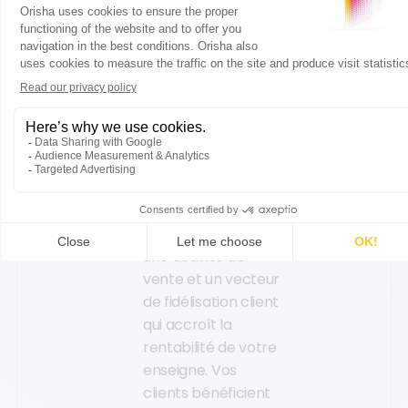
clientèle aux usages
différents. Misez sur
la réservation en
ligne et le pré-
booking pour
adresser vos clients
hyper connectés !
L’atelier de
maintenance et
réparation
: ce
service est à la fois
une activité de
vente et un vecteur
de fidélisation client
qui accroît la
rentabilité de votre
enseigne. Vos
clients bénéficient