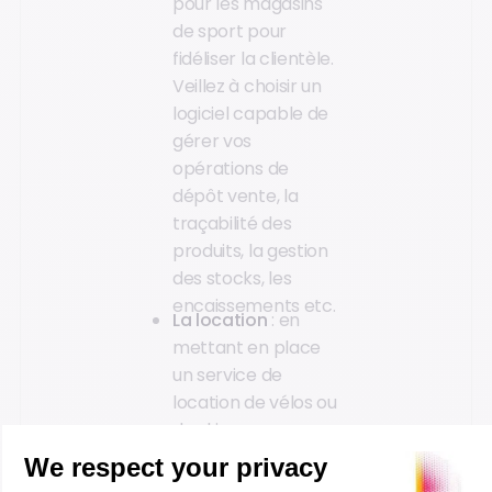
pour les magasins
de sport pour
fidéliser la clientèle.
Veillez à choisir un
logiciel capable de
gérer vos
opérations de
dépôt vente, la
traçabilité des
produits, la gestion
des stocks, les
encaissements etc.
La location
: en
mettant en place
un service de
location de vélos ou
de skis, vous
répondez aux
besoins d’une