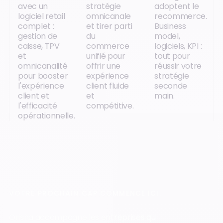
avec un
stratégie
adoptent le
logiciel retail
omnicanale
recommerce.
complet :
et tirer parti
Business
gestion de
du
model,
caisse, TPV
commerce
logiciels, KPI :
et
unifié pour
tout pour
omnicanalité
offrir une
réussir votre
pour booster
expérience
stratégie
l'expérience
client fluide
seconde
client et
et
main.
l'efficacité
compétitive.
opérationnelle.
VOTRE PROCHAIN CAP COMMENCE ICI.
Orisha accompagne les entreprises qui