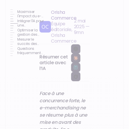
Orisha
Maximiser
l'impact du e-
Commerce
2 mai
merchandising
Intégrer l'IA pour
Équipe
une
2025
—
éditoriale,
personnalisation
Optimiser la
9
mn
avancée
gestion des
Orisha
stocks grâce à
Mesurer le
Commerce
la technologie
succès des
stratégies
Questions
d'optimisation
fréquemment
Résumer cet
posées
article avec
l’IA
Face à une
concurrence forte, le
e-merchandising ne
se résume plus à une
mise en avant des