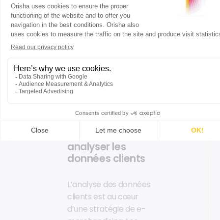
ventes, mais aussi de
renforcer
l’engagement du
client, qui perçoit
l’expérience comme
plus pertinente.
Demandez une démo
de notre logiciel !
Collecter et
analyser les
données clients
L’analyse des données
clients est au cœur
d’une stratégie de e-