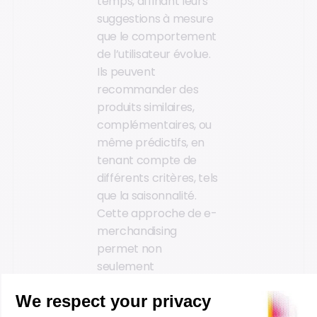
temps, affinant leurs
suggestions à mesure
que le comportement
de l’utilisateur évolue.
Ils peuvent
recommander des
produits similaires,
complémentaires, ou
même prédictifs, en
tenant compte de
différents critères, tels
que la saisonnalité.
Cette approche de e-
merchandising
permet non
seulement
d’augmenter la valeur
du panier moyen et les