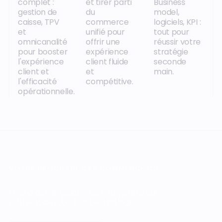
complet :
et tirer parti
Business
gestion de
du
model,
caisse, TPV
commerce
logiciels, KPI :
et
unifié pour
tout pour
omnicanalité
offrir une
réussir votre
pour booster
expérience
stratégie
l'expérience
client fluide
seconde
client et
et
main.
l'efficacité
compétitive.
opérationnelle.
VOTRE PROCHAIN CAP COMMENCE ICI.
Orisha accompagne les entreprises qui
refusent de subir leur technologie.