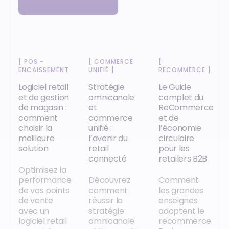
[
POS -
[
COMMERCE
[
ENCAISSEMENT
]
UNIFIÉ
]
RECOMMERCE
]
Logiciel retail
Stratégie
Le Guide
et de gestion
omnicanale
complet du
de magasin :
et
ReCommerce
comment
commerce
et de
choisir la
unifié :
l’économie
meilleure
l’avenir du
circulaire
solution
retail
pour les
connecté
retailers B2B
Optimisez la
performance
Découvrez
Comment
de vos points
comment
les grandes
de vente
réussir la
enseignes
avec un
stratégie
adoptent le
logiciel retail
omnicanale
recommerce.