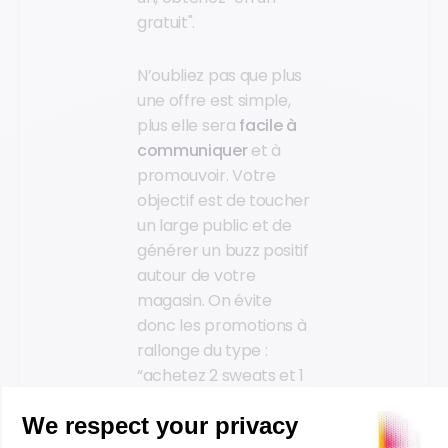
gratuit".
N’oubliez pas que plus
une offre est simple,
plus elle sera
facile à
communiquer
et à
promouvoir. Votre
objectif est de toucher
un large public et de
générer un buzz positif
autour de votre
magasin. On évite
donc les promotions à
rallonge du type :
“achetez 2 sweats et 1
pantalon, recevez un
bon de 10 € sur les