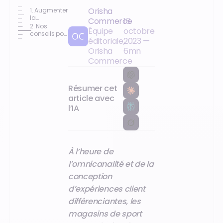
Orisha
1. Augmenter
la
Commerce
18
fréquentation
2. Nos
Équipe
octobre
magasin :
conseils pour
éditoriale,
2023
—
pourquoi
augmenter
est-ce
la
Orisha
6
mn
important ?
fréquentation
Commerce
magasin
Résumer cet
article avec
l’IA
À l’heure de
l’omnicanalité et de la
conception
d’expériences client
différenciantes, les
magasins de sport