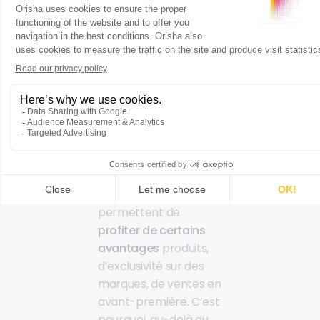
produits non soldés,
uniquement entre le 5
et le 10 du mois
suivant”.
Peaufinez vos
relations
fournisseurs
De bonnes relations
fournisseurs sont
celles qui vous
permettent de
profiter de certains
avantages
produits,
d’exclusivité sur des
marques, de ventes en
avant-première. C’est
pourquoi, au-delà du