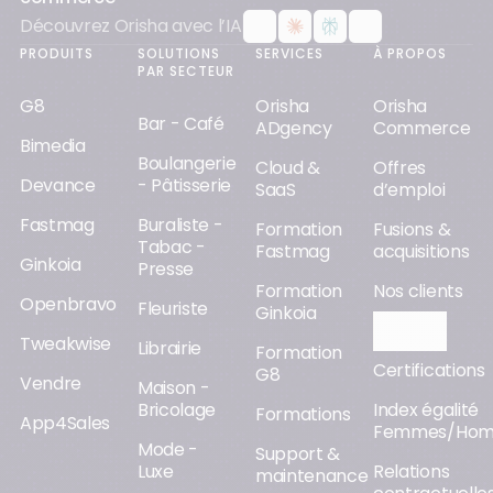
Découvrez Orisha avec l’IA
PRODUITS
SOLUTIONS
SERVICES
À PROPOS
PAR SECTEUR
G8
Orisha
Orisha
Bar - Café
ADgency
Commerce
Bimedia
Boulangerie
Cloud &
Offres
Devance
- Pâtisserie
SaaS
d’emploi
Fastmag
Buraliste -
Formation
Fusions &
Tabac -
Fastmag
acquisitions
Ginkoia
Presse
Formation
Nos clients
Openbravo
Fleuriste
Ginkoia
Orisha AI
Tweakwise
Librairie
Formation
Certifications
G8
Vendre
Maison -
Bricolage
Index égalité
Formations
App4Sales
Femmes/Ho
Mode -
Support &
Luxe
Relations
maintenance