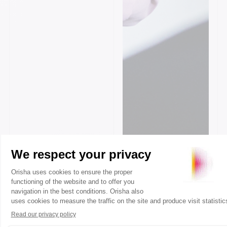
rouages de votre
activité et sauront
vous conseiller au
mieux pour votre
organisation et
l’utilisation de
Fastmag. Cette
double compétence
permet à nos clients
d’exploiter pleinement
les capacités de nos
logiciels.
Où se
déroulent
les
formations ?