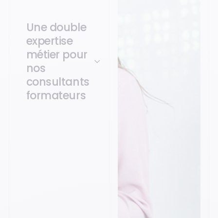
Une double
expertise
métier pour
nos
consultants
formateurs
Nos formateurs sont
recrutés sur leurs
compétences
informatiques, mais
aussi, et surtout pour
leurs connaissances
métiers. Ils
connaissent
parfaitement les