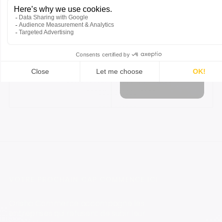
Accessibilité
aux
personnes
handicapées
VOTRE PROCHAIN CAP COMMENCE ICI
Orisha Commerce accompagne les
entreprises qui refusent de subir leur