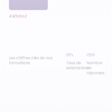
4.8/5
G2
93%
1559
Les chiffres clés de nos
formations
Taux de
Nombre
satisfaction
de
réponses