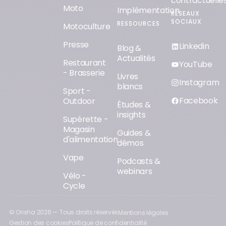
contractuelle
Moto
Implémentation
RÉSEAUX
SOCIAUX
RESSOURCES
Motoculture
Presse
Linkedin
Blog &
Actualités
Restaurant
YouTube
- Brasserie
Livres
Instagram
blancs
Sport -
Facebook
Outdoor
Études &
insights
Supérette -
Magasin
Guides &
d'alimentation
démos
Vape
Podcasts &
webinars
Vélo -
Cycle
© Orisha
2026
— Tous droits réservés
Mentions légales
Gestion des cookies
Politique de confidentialité