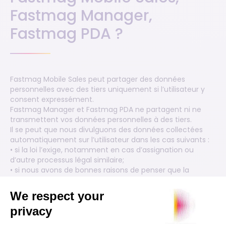
Fastmag Manager,
Fastmag PDA ?
Fastmag Mobile Sales peut partager des données
personnelles avec des tiers uniquement si l’utilisateur y
consent expressément.
Fastmag Manager et Fastmag PDA ne partagent ni ne
transmettent vos données personnelles à des tiers.
Il se peut que nous divulguons des données collectées
automatiquement sur l’utilisateur dans les cas suivants :
• si la loi l’exige, notamment en cas d’assignation ou
d’autre processus légal similaire;
• si nous avons de bonnes raisons de penser que la
divulgation est nécessaire pour protéger nos droits, votre
sécurité ou celle des autres, ou pour enquêter sur les
fraudes ou répondre à une demande gouvernementale.
Les employés de Fastmag ou du groupe Orisha peuvent
avoir accès à vos informations personnelles sur une base