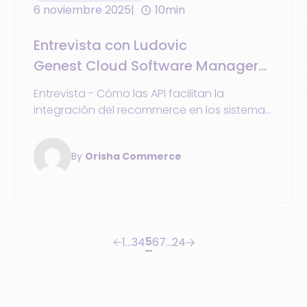
6 noviembre 2025
10min
Entrevista con Ludovic
Genest Cloud Software Manager
en Orisha Commerce Francia
Entrevista - Cómo las API facilitan la
integración del recommerce en los sistemas
informáticos minoristas y aceleran la
transición hacia un comercio unificado
By
Orisha Commerce
5
1
…
3
4
6
7
…
24