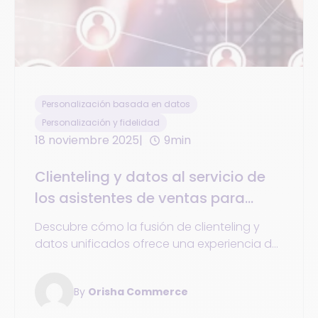
Personalización basada en datos
Personalización y fidelidad
18 noviembre 2025
9min
Clienteling y datos al servicio de
los asistentes de ventas para
fortalecer las relaciones con los
Descubre cómo la fusión de clienteling y
clientes
datos unificados ofrece una experiencia del
cliente personalizada mientras maximiza el
rendimiento de tus asistentes de ventas.
By
Orisha Commerce