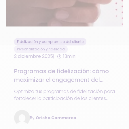
Fidelización y compromiso del cliente
Personalización y fidelidad
2 diciembre 2025
13min
Programas de fidelización: cómo
maximizar el engagement del
cliente mediante la
Optimiza tus programas de fidelización para
implementación de una estrategia
fortalecer la participación de los clientes,
de comercio unificado
aumentar la frecuencia de compra y
personalizar la experiencia en todos los
By
Orisha Commerce
canales.