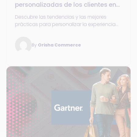
personalizadas de los clientes en
tienda están transformando el
Descubre las tendencias y las mejores
recorrido de compras en 2025
prácticas para personalizar la experiencia
del cliente en tienda y optimiza el recorrido
de compra en 2025.
By
Orisha Commerce