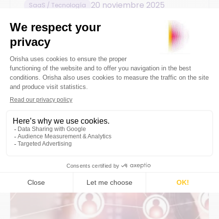
20 noviembre 2025
SaaS / Tecnología
8min
Margen y mark-up: cómo
calcularlos para mejorar la
rentabilidad
By
Orisha Commerce