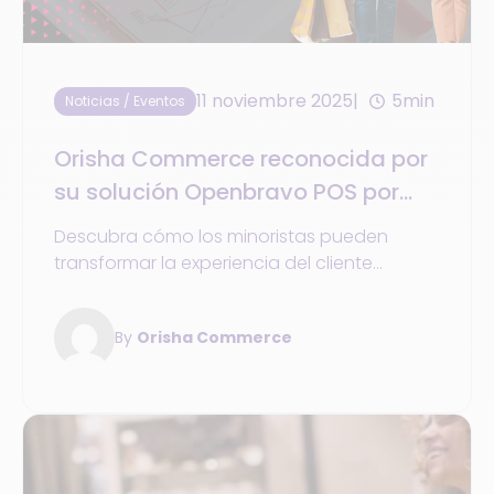
11 noviembre 2025
5min
Noticias / Eventos
Orisha Commerce reconocida por
su solución Openbravo POS por
segundo año consecutivo en el
Descubra cómo los minoristas pueden
informe de Gartner® sobre IA y
transformar la experiencia del cliente
comercio unificado.
gracias a plataformas comerciales
unificadas optimizadas por puntos de
By
Orisha Commerce
venta basados en IA. Obtenga la
información más reciente sobre tendencias
tecnológicas, funciones esenciales y
proveedores principales.