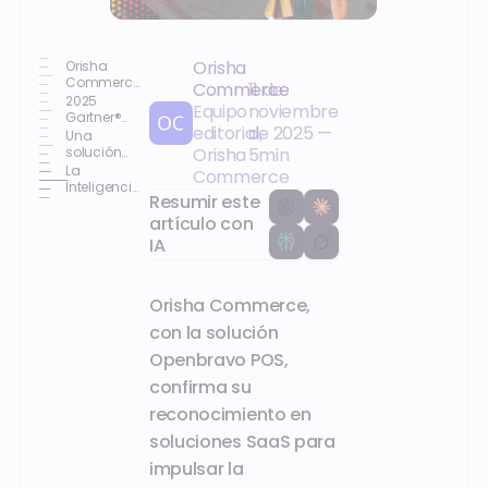
Orisha
Orisha
Commerce
Commerce
11 de
te ofrece
2025
Equipo
noviembre
acceso al
Gartner®
editorial,
de 2025
—
informe
Market
Una
Guide for
solución
Orisha
5
min
Unified
flexible
La
Commerce
Commerce
capaz de
Inteligencia
Platforms
Resumir este
adaptarse
Artificial
a cualquier
como
artículo con
escenario
estandarte
IA
para la
innovación
Orisha Commerce,
con la solución
Openbravo POS,
confirma su
reconocimiento en
soluciones SaaS para
impulsar la