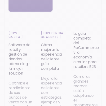
La guía
[
TPV -
[
EXPERIENCIA
COBRO
]
DE CLIENTE
]
completa
del
Software de
Cómo
ReCommerce
retail y
mejorar la
y la
gestión de
experiencia
economía
tiendas:
del cliente:
circular para
cómo elegir
guía
retailers B2B
la mejor
completa
solución
Cómo las
Mejora la
grandes
Optimice el
experiencia
marcas
rendimiento
del cliente
están
de sus
con
adoptando
puntos de
estrategias,
el
venta con un
ejemplos y
recommerce.