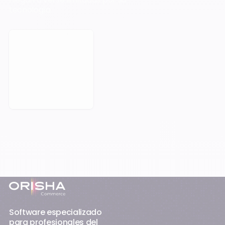
tecnología.
Reservar una cita
Pie de página
Software especializado
para profesionales del