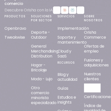
comercio
Descubre Orisha con la IA
PRODUCTOS
SOLUCIONES
SERVICIOS
SOBRE
POR SECTOR
NOSOTROS
Openbravo
Implementación
Deporte -
Orisha
Tweakwise
Outdoor
Soporte y
Commerce
mantenimiento
General
Ofertas de
Merchandising
Cloud y
empleo
Distribution
SaaS
Fusiones y
RECURSOS
Hogar -
adquisiciones
Bricolaje
Nuestros
Blog y
Moda - Lujo
clientes
actualidad
Otro
Orisha AI
Guías
comercio
Certificacione
Estudios e
minorista
insights
especializado
Índice de
igualdad de