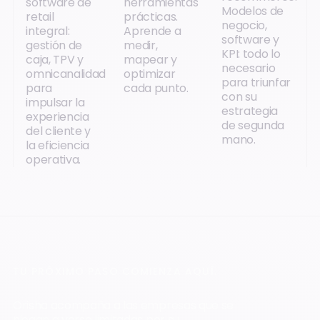
software de
herramientas
Modelos de
retail
prácticas.
negocio,
integral:
Aprende a
software y
gestión de
medir,
KPI: todo lo
caja, TPV y
mapear y
necesario
omnicanalidad
optimizar
para triunfar
para
cada punto.
con su
impulsar la
estrategia
experiencia
de segunda
del cliente y
mano.
la eficiencia
operativa.
TU PRÓXIMO PASO COMIENZA AQUÍ.
Orisha acompaña a las empresas que se
niegan a verse limitadas por su