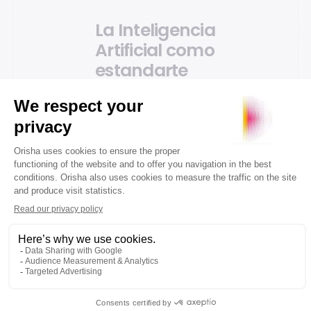
La Inteligencia
Artificial como
estandarte
para la
innovación
El informe también ha
subrayado las
capacidades de
Inteligencia Artificial
que integra la solución
Openbravo. La
estrategia de Orisha
Commerce en cuanto
a IA permite a los
retailers aprovechar