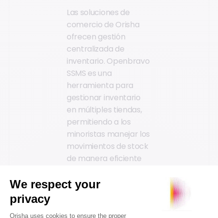
Las soluciones de
comercio de Orisha
ofrecen gestión
centralizada de
inventario. Openbravo
SSMS es una
herramienta para
gestionar inventario
en múltiples tiendas,
permitiendo a los
minoristas manejar los
movimientos de stock
de manera eficiente
dentro de su red de
tiendas. Openbravo
WMS es un sistema de
gestión de almacenes