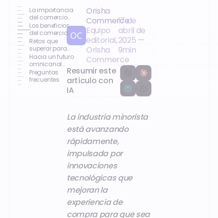
Orisha
La importancia
del comercio
Commerce
17 de
unificado en el
Los beneficios
Equipo
abril de
comercio
del comercio
editorial,
2025
—
minorista
unificado para
Retos que
moderno
el sector
superar para
Orisha
9
min
minorista
una
Hacia un futuro
Commerce
implementación
omnicanal
Resumir este
exitosa
unificado:
Preguntas
tendencias
artículo con
frecuentes
para observar
IA
La industria minorista
está avanzando
rápidamente,
impulsada por
innovaciones
tecnológicas que
mejoran la
experiencia de
compra para que sea