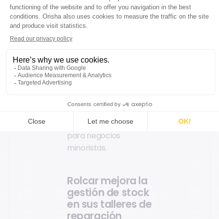
que combina las
ventajas de la nube
con capacidades de
WMS. Además, Core-
suite es un ecosistema
comercial que ofrece
plataformas robustas
de e-commerce,
aplicaciones de
ventas efectivas y
soluciones logísticas
para negocios
minoristas.
Rolcar mejora la
gestión de stock
en sus talleres de
reparación