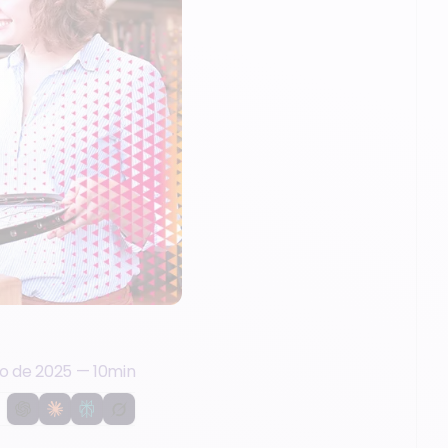
o de 2025
—
10
min