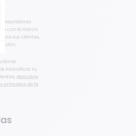
s consumidores
culo con la marca
obre sus clientes,
acción.
 valores
s intensificar tu
ientes,
descubre
principios de la
las