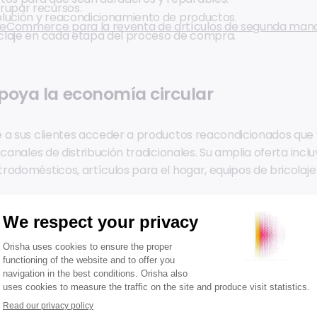
rupar recursos.
volución y reacondicionamiento de productos.
eCommerce para la reventa de artículos de segunda man
ciclaje en cada etapa del proceso de compra.
poya la economía circular
 a sus clientes acceder a productos reacondicionados que
 canales de distribución tradicionales. Su amplia oferta incl
rodomésticos, artículos para el hogar, equipos de bricolaje
 economía circular con la experiencia d
ar transforma la experiencia del cliente, utilizando la confi
ara incentivar la fidelidad. Este modelo prolonga la relaci
os como la recuperación de productos, reparación, revent