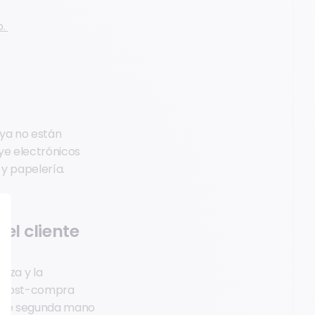
o.
 ya no están
uye electrónicos
 y papelería.
el cliente
anza y la
ón post-compra
a de segunda mano