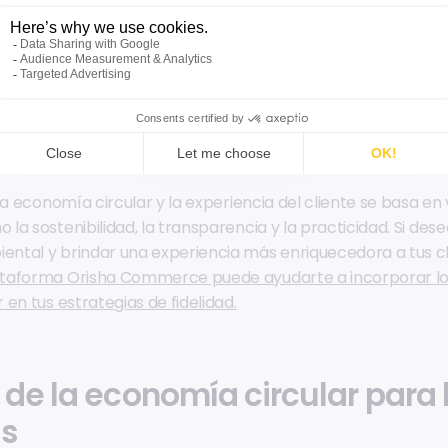
ontinuo genera una forma distintiva de lealtad, donde lo
mente en el ciclo de vida del producto, estrechando su vín
ltáneamente, las marcas adquieren valiosos conocimientos s
periencia más personalizada y menos centrada en la trans
la economía circular y la experiencia del cliente se basa en
a sostenibilidad, la transparencia y la practicidad. Si desea
tal y brindar una experiencia más enriquecedora a tus cl
taforma Orisha Commerce puede ayudarte a incorporar los 
en tus estrategias de fidelidad.
 de la economía circular para 
s