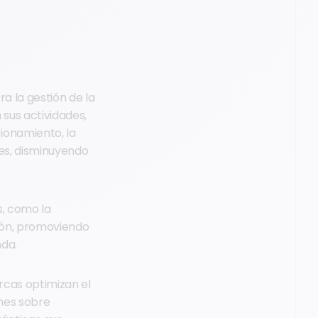
a la gestión de la
sus actividades,
ionamiento, la
es, disminuyendo
s, como la
ción, promoviendo
nda.
rcas optimizan el
ones sobre