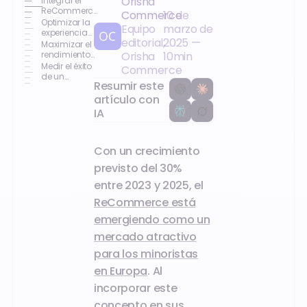
Orisha
Integrar el
ReCommerce
Commerce
10 de
en una
Optimizar la
Equipo
marzo de
estrategia de
experiencia
editorial,
2025
—
comercio
del cliente
Maximizar el
unificado
con el
rendimiento
Orisha
10
min
ReCommerce
de los
Medir el éxito
Commerce
canales de
de un
Resumir este
distribución
enfoque
omnicanal
artículo con
IA
Con un crecimiento
previsto del 30%
entre 2023 y 2025, el
ReCommerce está
emergiendo como un
mercado atractivo
para los minoristas
en Europa
. Al
incorporar este
concepto en sus