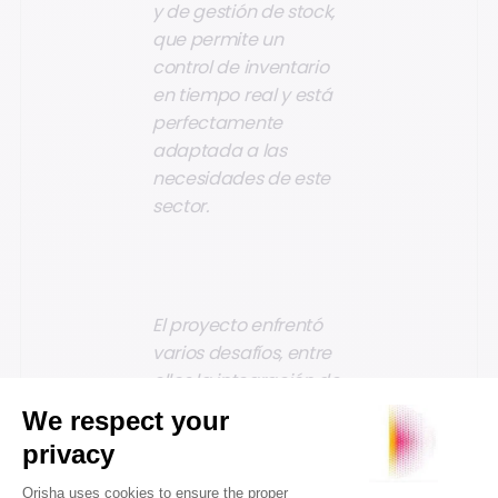
y de gestión de stock,
que permite un
control de inventario
en tiempo real y está
perfectamente
adaptada a las
necesidades de este
sector.
El proyecto enfrentó
varios desafíos, entre
ellos la integración de
la aplicación con el
sistema POS, la
conexión con el
sistema contable del