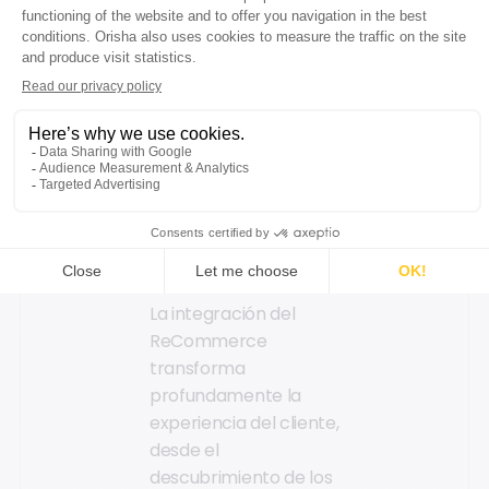
grupo Kiabi y la
gestión de productos
de segunda mano,
todo en un tiempo
récord.
El impacto en la
experiencia del
cliente
La integración del
ReCommerce
transforma
profundamente la
experiencia del cliente,
desde el
descubrimiento de los