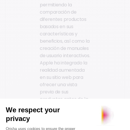
permitiendo la
comparación de
diferentes productos
basados en sus
características y
beneficios, así como la
creación de manuales
de usuario interactivos.
Apple ha integrado la
realidad aumentada
en su sitio web para
ofrecer una vista
previa de sus
productos antes de la
compra. Los clientes
pueden proyectar un
iMac, un iPad o un
HomePod