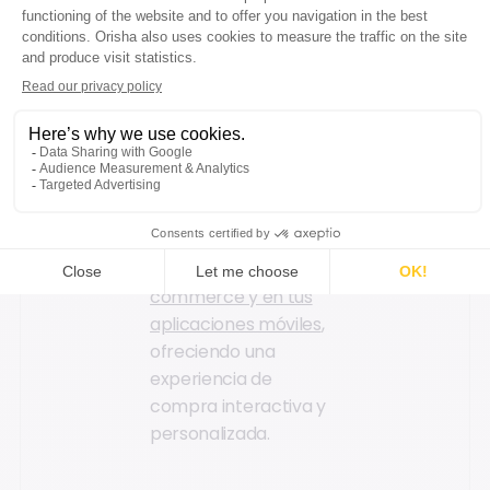
directamente en sus
hogares en realidad
aumentada para ver
cómo quedarían en el
mundo real.
Orisha Commerce
permite integrar
soluciones de realidad
aumentada en tu e-
commerce y en tus
aplicaciones móviles
,
ofreciendo una
experiencia de
compra interactiva y
personalizada.