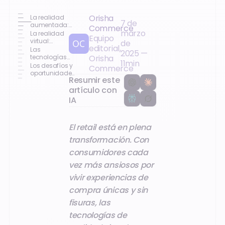
Orisha
La realidad
7 de
aumentada:
Commerce
marzo
transformar la
La realidad
Equipo
experiencia
virtual:
de
editorial,
inmersión e
Las
2025
—
interacción
tecnologías
Orisha
11
min
inmersivas
Los desafíos y
Commerce
que
oportunidades
Resumir este
transforman el
de las
retail
experiencias
artículo con
inmersivas
IA
El retail está en plena
transformación. Con
consumidores cada
vez más ansiosos por
vivir experiencias de
compra únicas y sin
fisuras, las
tecnologías de