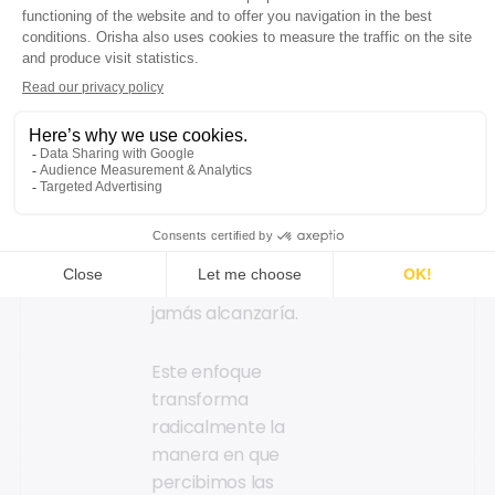
responde ante la
cámara, probándose
la prenda o
demostrando el
funcionamiento del
artículo. Este diálogo
en vivo despeja
incertidumbres y
genera un nivel de
confianza que una
simple fotografía
jamás alcanzaría.
Este enfoque
transforma
radicalmente la
manera en que
percibimos las