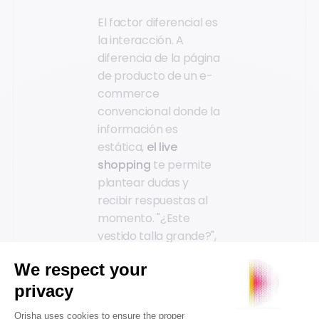
El factor diferencial es
la interacción. A
diferencia de la página
de producto de un e-
commerce
convencional donde la
información es
estática,
el live
shopping
te permite
plantear dudas y
recibir respuestas al
momento. "¿Este
vestido talla grande?",
"¿Cómo suena este
altavoz?". El
presentador lee tu
comentario y