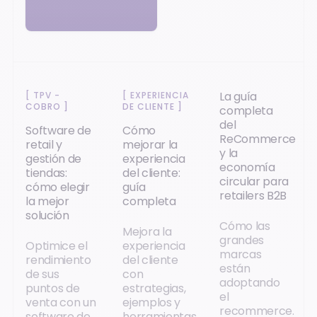
La guía
[
TPV -
[
EXPERIENCIA
COBRO
]
DE CLIENTE
]
completa
del
Software de
Cómo
ReCommerce
retail y
mejorar la
y la
gestión de
experiencia
economía
tiendas:
del cliente:
circular para
cómo elegir
guía
retailers B2B
la mejor
completa
solución
Cómo las
Mejora la
grandes
Optimice el
experiencia
marcas
rendimiento
del cliente
están
de sus
con
adoptando
puntos de
estrategias,
el
venta con un
ejemplos y
recommerce.
software de
herramientas