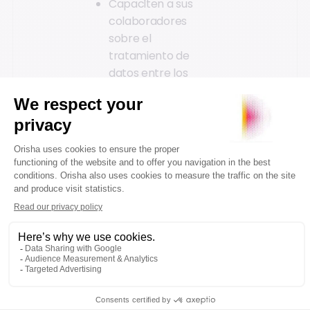
Capaciten a sus
colaboradores
sobre el
tratamiento de
datos entre los
diferentes
departamentos, así
como respecto a
sus clientes y a la
empresa.
La implementación del
RGPD es una
excelente oportunidad
para reforzar la
sensibilización en sus
tiendas sobre las
normativas a seguir y