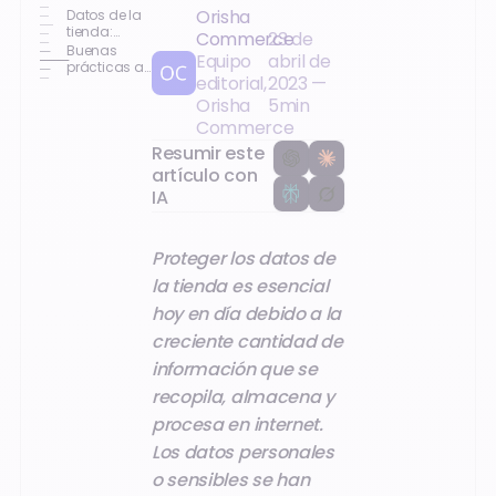
Orisha
Datos de la
tienda:
Commerce
23 de
¿cuáles son
Buenas
Equipo
abril de
los riesgos?
prácticas a
editorial,
2023
—
implementar
Orisha
5
min
Commerce
Resumir este
artículo con
IA
Proteger los datos de
la tienda es esencial
hoy en día debido a la
creciente cantidad de
información que se
recopila, almacena y
procesa en internet.
Los datos personales
o sensibles se han