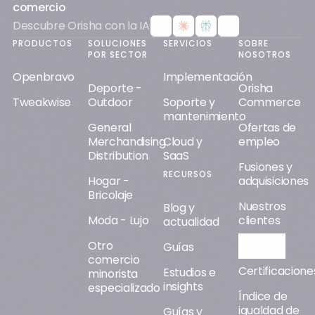
comercio
Descubre Orisha con la IA
PRODUCTOS
SOLUCIONES
SERVICIOS
SOBRE
POR SECTOR
NOSOTROS
Openbravo
Implementación
Deporte -
Orisha
Tweakwise
Outdoor
Soporte y
Commerce
mantenimiento
General
Ofertas de
Merchandising
Cloud y
empleo
Distribution
SaaS
Fusiones y
RECURSOS
Hogar -
adquisiciones
Bricolaje
Nuestros
Blog y
Moda - Lujo
clientes
actualidad
Otro
Orisha AI
Guías
comercio
Certificacione
Estudios e
minorista
insights
especializado
Índice de
igualdad de
Guías y