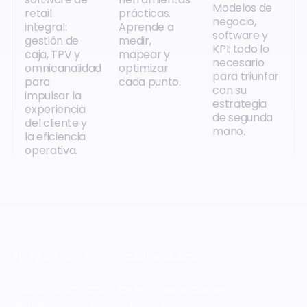
Modelos de
retail
prácticas.
negocio,
integral:
Aprende a
software y
gestión de
medir,
KPI: todo lo
caja, TPV y
mapear y
necesario
omnicanalidad
optimizar
para triunfar
para
cada punto.
con su
impulsar la
estrategia
experiencia
de segunda
del cliente y
mano.
la eficiencia
operativa.
TU PRÓXIMO PASO COMIENZA AQUÍ.
Orisha acompaña a las empresas que se
niegan a verse limitadas por su