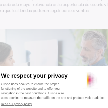
a cobrado mayor relevancia en la experiencia de usuario y
a que las tiendas pudieran seguir con sus ventas.