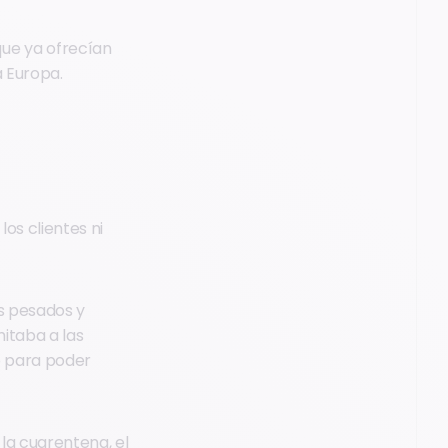
ue ya ofrecían
a Europa.
os clientes ni
os pesados y
itaba a las
o para poder
la cuarentena, el