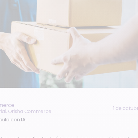
merce
1 de octub
rial, Orisha Commerce
culo con IA