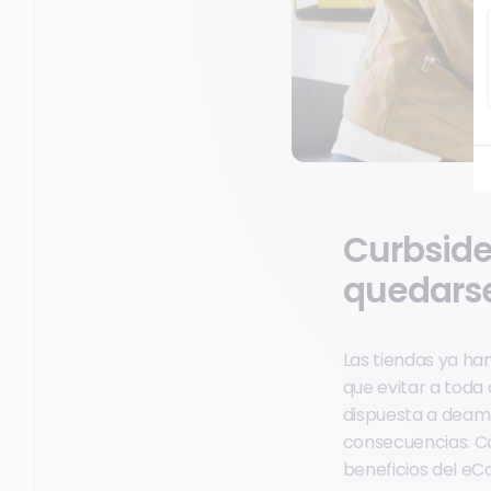
Curbside
quedars
Las tiendas ya ha
que evitar a toda
dispuesta a deamb
consecuencias. C
beneficios del e