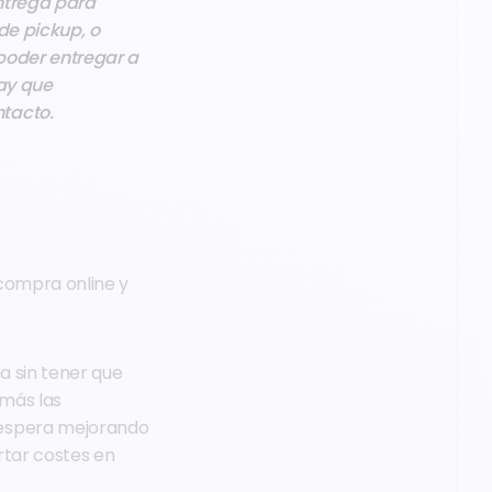
ntrega para
de pickup, o
 poder entregar a
hay que
tacto.
 compra online y
a sin tener que
 más las
 espera mejorando
ortar costes en