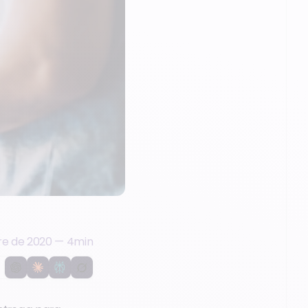
re de 2020
—
4
min