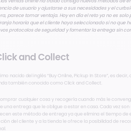
e las ventas online ha traído consigo nuevos métodos de e
encia de usuario y ajustarse a sus necesidades y el curbsi
ra, parece tomar ventaja. Hoy en día el reto ya no es solo
ranja horaria que el cliente haya seleccionado si no que 
os protocolos de seguridad y fomentar la entrega sin con
lick and Collect
mo nacido del inglés “Buy Online, Pickup In Store”, es decir,
enda también conocido como Click and Collect.
comprar cualquier cosa y recogerla cuando más le conveng
e una entrega que le obligue a estar en casa. Cada vez son
ecen este método de entrega ya que elimina el tiempo de
cción del cliente y a la tienda le ofrece la posibilidad de rec
al.