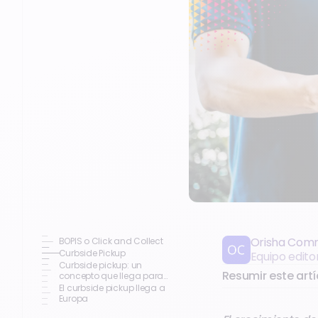
Orisha Com
BOPIS o Click and Collect
Curbside Pickup
Equipo edito
Curbside pickup: un
Resumir este artí
concepto que llega para
quedarse
El curbside pickup llega a
Europa