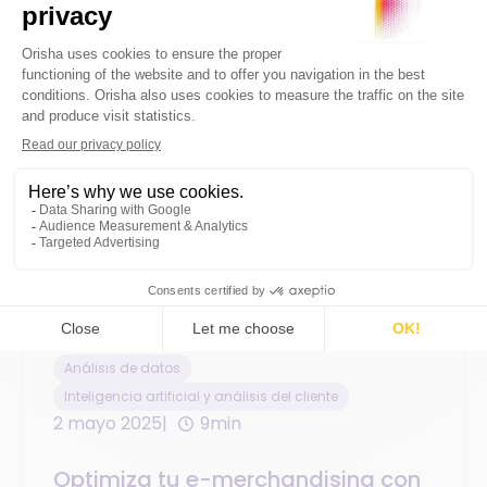
Análisis de datos
Inteligencia artificial y análisis del cliente
2 mayo 2025
9min
Optimiza tu e-merchandising con