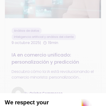
Análisis de datos
Inteligencia artificial y análisis del cliente
9 octubre 2025
19min
IA en comercio unificado:
personalización y predicción
Descubra cómo la IA está revolucionando el
comercio minorista: personalización
avanzada de clientes, predicción de ventas
y estrategias de integración del comercio
By
Orisha Commerce
electrónico.