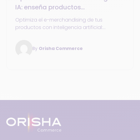
IA: enseña productos
personalizados a cada cliente
Optimiza el e-merchandising de tus
productos con inteligencia artificial:
personalización, recomendaciones y
gestión de inventario para impulsar tus
By
Orisha Commerce
ventas