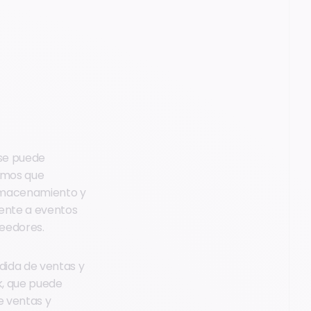
 se puede
timos que
almacenamiento y
rente a eventos
eedores.
rdida de ventas y
k, que puede
e ventas y