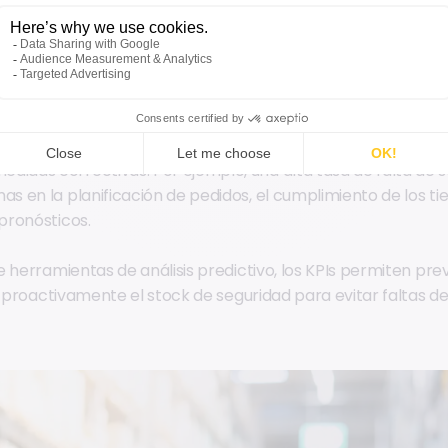
 revisar las políticas de reabastecimiento o a tomar accio
un nivel adecuado de stock de seguridad.
guimiento y la medición del rendimiento general mediante la 
ivos precisos y actualizados. Esto permite evaluar el cumpl
sponder rápidamente a discrepancias, como reducir los tie
idad del flujo logístico.
 los KPIs resaltan las ineficiencias y problemas en la caden
didas correctivas. Por ejemplo, una alta tasa de falta de 
as en la planificación de pedidos, el cumplimiento de los 
 pronósticos.
e herramientas de análisis predictivo, los KPIs permiten pr
r proactivamente el stock de seguridad para evitar faltas de