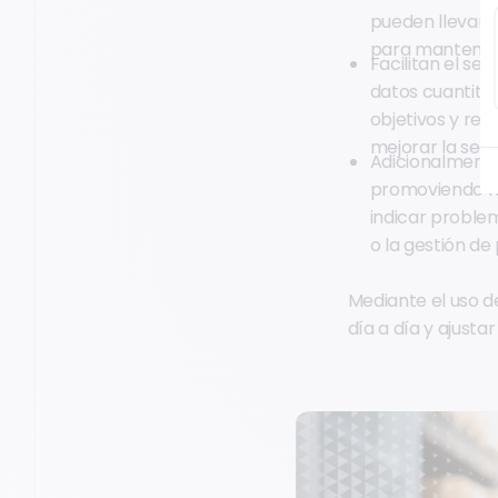
pueden llevar a
para mantener 
Facilitan el se
datos cuantitat
objetivos y re
mejorar la segur
Adicionalmente,
promoviendo me
indicar problem
o la gestión de
Mediante el uso d
día a día y ajusta