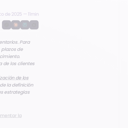
to de 2025
—
11
min
entarios. Para
, plazos de
cimiento.
de los clientes
zación de los
e la definición
as estrategias
umentar la