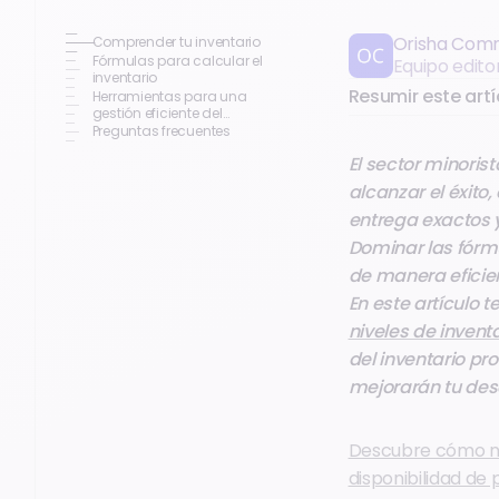
Orisha Com
Comprender tu inventario
Fórmulas para calcular el
Equipo edito
inventario
Resumir este artí
Herramientas para una
gestión eficiente del
inventario
Preguntas frecuentes
El sector minoris
alcanzar el éxito
entrega exactos 
Dominar las fórm
de manera eficie
En este artículo 
niveles de invent
del inventario pr
mejorarán tu de
Descubre cómo nue
disponibilidad de 