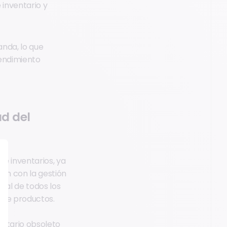
 inventario y
anda, lo que
rendimiento
ad del
de inventarios, ya
ión con la gestión
ral de todos los
s de productos.
ventario obsoleto