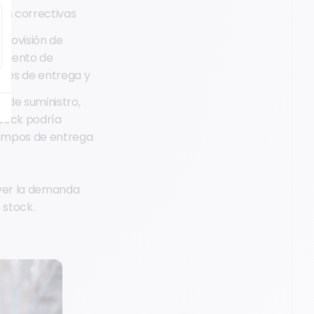
nes correctivas
provisión de
imiento de
mpos de entrega y
a de suministro,
stock podría
tiempos de entrega
ever la demanda
 stock.