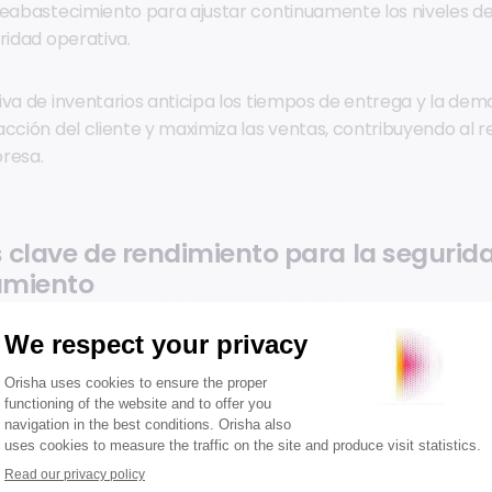
reabastecimiento para ajustar continuamente los niveles de
ridad operativa.
iva de inventarios anticipa los tiempos de entrega y la dem
acción del cliente y maximiza las ventas, contribuyendo al 
resa.
 clave de rendimiento para la segurid
amiento
lave de rendimiento (KPIs) son fundamentales en la gestión 
ividad operativa y la seguridad del suministro. En combinac
comercio unificado, estos KPIs proporcionan una visión integ
 canales, garantizando una gestión y disponibilidad óptima
n datos objetivos y precisos. Por ejemplo, altas tasas de in