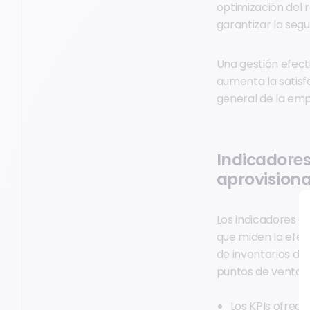
optimización del 
garantizar la segu
Una gestión efect
aumenta la satisf
general de la emp
Indicadores
aprovision
Los indicadores c
que miden la efect
de inventarios de 
puntos de venta y
Los KPIs ofrece