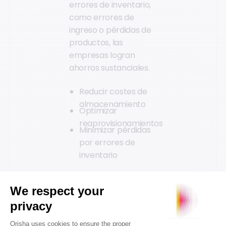
errores de inventario,
como errores de
ingreso o pérdidas de
productos, las
empresas logran
ahorros sustanciales.
Reducir costes de
almacenamiento
Optimizar
reaprovisionamientos
Minimizar pérdidas
por errores de
inventario
Reducción de
errores de
inventario