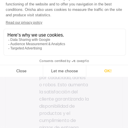
La disminución de
errores de inventario
es otro beneficio
crucial. Centralizar
mejora la precisión de
datos, eliminando
incoherencias entre
sistemas. Una gestión
rigurosa del inventario
minimiza las pérdidas
por caducidad, daños
o robos. Esto aumenta
la satisfacción del
cliente garantizando la
disponibilidad de
productos y el
cumplimiento de
plazos de entrega.