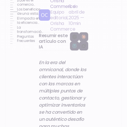
Orisha
¿Qué es el
comercio
Commerce
8 de
unificado?
Los beneficios
Equipo
abril de
de una vista
editorial,
2025
—
centralizada
El impacto en
de inventarios
la eficiencia
Orisha
10
min
operativa
La
Commerce
transformación
Resumir este
del comercio
Preguntas
unificado
artículo con
Frecuentes
IA
En la era del
omnicanal, donde los
clientes interactúan
con las marcas en
múltiples puntos de
contacto, gestionar y
optimizar inventarios
se ha convertido en
un auténtico desafío
para muchas