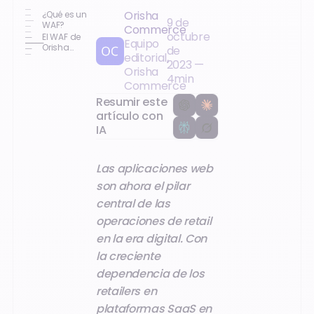
Orisha
¿Qué es un
9 de
WAF?
Commerce
octubre
El WAF de
Equipo
Orisha
de
editorial,
Commerce
2023
—
Orisha
4
min
Commerce
Resumir este
artículo con
IA
Las aplicaciones web
son ahora el pilar
central de las
operaciones de retail
en la era digital. Con
la creciente
dependencia de los
retailers en
plataformas SaaS en