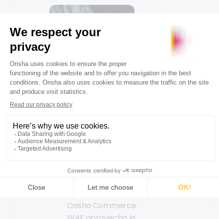
El WAF de
Orisha
Commerce
Orisha Commerce
ofrece un WAF como
una suscripción
premium para tus
clientes en la nube.
Orisha Commerce
WAF aprovecha la