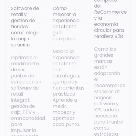
del
Software de
Cómo
ReCommerce
retail y
mejorar la
y la
gestión de
experiencia
economía
tiendas:
del cliente:
circular para
cómo elegir
guía
retailers B2B
la mejor
completa
solución
Cómo las
Mejora la
grandes
Optimice el
experiencia
marcas
rendimiento
del cliente
están
de sus
con
adoptando
puntos de
estrategias,
el
venta con un
ejemplos y
recommerce.
software de
herramientas
Modelos de
retail
prácticas.
negocio,
integral:
Aprende a
software y
gestión de
medir,
KPI: todo lo
caja, TPV y
mapear y
necesario
omnicanalidad
optimizar
para triunfar
para
cada punto.
con su
impulsar la
estrategia