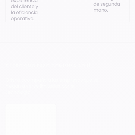
experiencia
de segunda
del cliente y
mano.
la eficiencia
operativa.
TU PRÓXIMO PASO COMIENZA AQUÍ.
Orisha acompaña a las empresas que se
niegan a verse limitadas por su
tecnología.
Reservar una cita