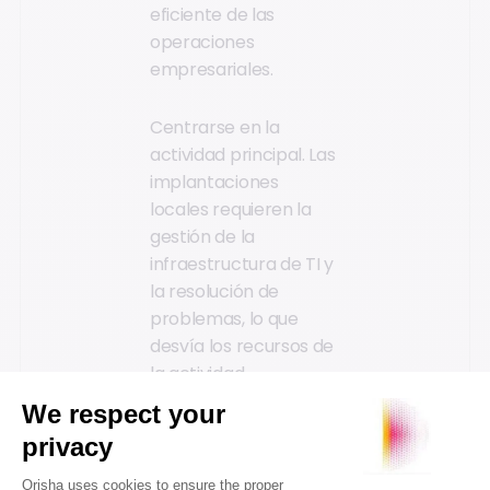
eficiente de las
operaciones
empresariales.
Centrarse en la
actividad principal. Las
implantaciones
locales requieren la
gestión de la
infraestructura de TI y
la resolución de
problemas, lo que
desvía los recursos de
la actividad
empresarial principal.
Las plataformas SaaS
alivian esta carga, lo
que permite a los