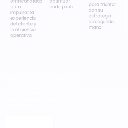
omnicanalidad
optimizar
para triunfar
para
cada punto.
con su
impulsar la
estrategia
experiencia
de segunda
del cliente y
mano.
la eficiencia
operativa.
TU PRÓXIMO PASO COMIENZA AQUÍ.
Orisha acompaña a las empresas que se
niegan a verse limitadas por su
tecnología.