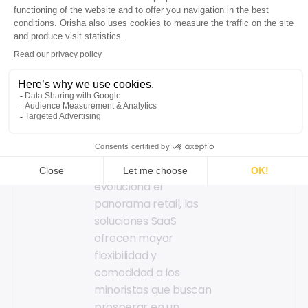
minoristas
concentrarse en
mejorar sus productos
y servicios y ofrecer
excelentes
experiencias a los
clientes.
En conclusión, a
medida que
evoluciona el
panorama retail, las
soluciones SaaS
ofrecen mayor
flexibilidad y
comodidad a los
minoristas que buscan
prosperar en un