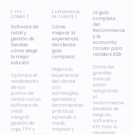
La guía
[
TPV -
[
EXPERIENCIA
COBRO
]
DE CLIENTE
]
completa
del
Software de
Cómo
ReCommerce
retail y
mejorar la
y la
gestión de
experiencia
economía
tiendas:
del cliente:
circular para
cómo elegir
guía
retailers B2B
la mejor
completa
solución
Cómo las
Mejora la
grandes
Optimice el
experiencia
marcas
rendimiento
del cliente
están
de sus
con
adoptando
puntos de
estrategias,
el
venta con un
ejemplos y
recommerce.
software de
herramientas
Modelos de
retail
prácticas.
negocio,
integral:
Aprende a
software y
gestión de
medir,
KPI: todo lo
caja, TPV y
mapear y
necesario