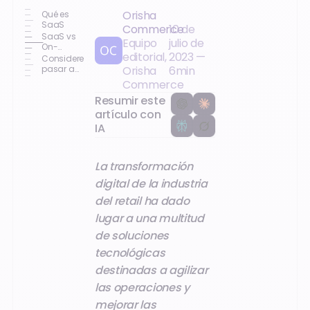
Orisha
Qué es
SaaS
Commerce
10 de
SaaS vs
Equipo
julio de
On-
editorial,
2023
—
Premise:
Considere
Por qué
pasar a
Orisha
6
min
SaaS es
SaaS con
Commerce
mejor
Orisha
Resumir este
Retail
chains
artículo con
IA
La transformación
digital de la industria
del retail ha dado
lugar a una multitud
de soluciones
tecnológicas
destinadas a agilizar
las operaciones y
mejorar las