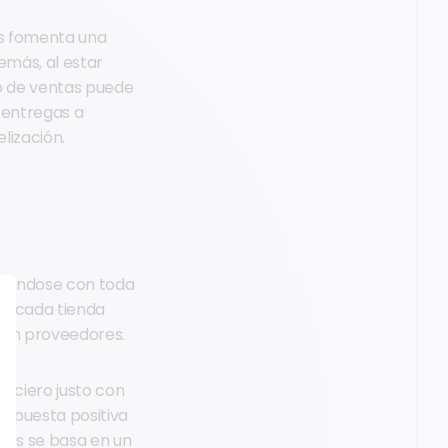
tos fomenta una
emás, al estar
po de ventas puede
o entregas a
lización.
nicándose con toda
a a cada tienda
 con proveedores.
anciero justo con
espuesta positiva
rios se basa en un