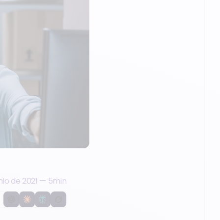
nio de 2021
—
5
min