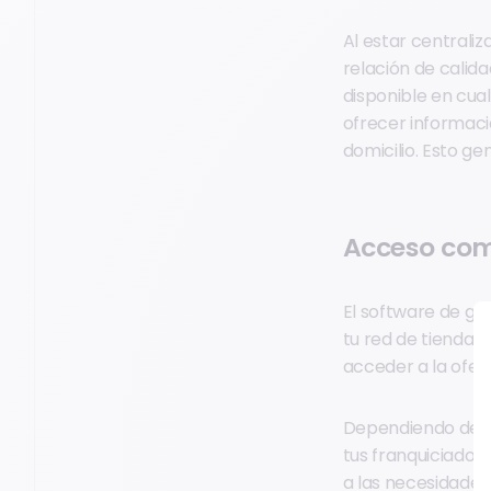
Al estar centrali
relación de calida
disponible en cua
ofrecer informaci
domicilio. Esto ge
Acceso comp
El software de ge
tu red de tiendas.
acceder a la ofer
Dependiendo de la
tus franquiciados
a las necesidades 