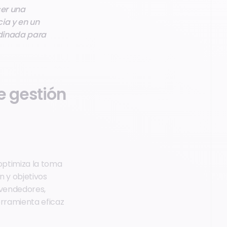
cer una
ia y en un
rdinada para
e gestión
 optimiza la toma
n y objetivos
 vendedores,
erramienta eficaz