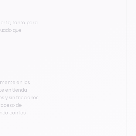
ferta, tanto para
cuado que
amente en los
te en tienda.
s y sin fricciones
proceso de
endo con las