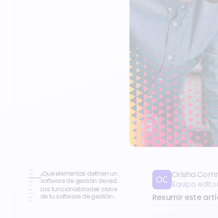
Orisha Com
¿Qué elementos definen un
software de gestión de red
Equipo edito
de tiendas como la
Las funcionalidades clave
herramienta perfecta?
Resumir este artí
de tu software de gestión
de red de tiendas