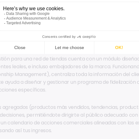
ro justo, simplicidad de uso y eficacia logística, todo lo cual
oftware de gestión.
n de clientes comprometida
stión para una red de tiendas cuenta con un módulo diseña
entes leales, e incluso embajadores de la marca. Funcion
nship Management), centraliza toda la información del cli
 te ayuda a diseñar y gestionar un programa de fidelización 
ciones específicas.
os agregados (productos más vendidos, tendencias, productos
 decisiones, permitiéndote dirigirte al público adecuado con 
r un calendario de acciones comerciales alineadas con las 
lsando así tus ingresos.