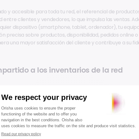
zado y accesible para toda tu red, el referencial de produc
d entre clientes y vendedores, lo que impulsa las ventas. Ad
lquier dispositivo (smartphone, tablet, ordenador), tu equi
ón precisa sobre productos, disponibilidad, pedidos online 
nera una mayor satisfacción del cliente y contribuye a su fide
artido a los inventarios de la red
stión facilita el acceso compartido a los inventarios, comu
 En redes franquiciadas, es esencial que el software permit
ta completa disponible: en tiendas, online, en almacenes o
 organización de tu red, se debe encontrar un equilibrio fin
 para que todos participen en un proceso que maximice la r
de los clientes. El éxito de la gestión compartida de inventa