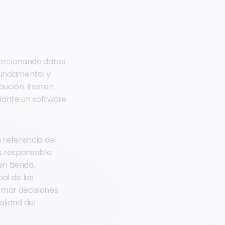
porcionando datos
 fundamental y
bución. Existen
iante un software
a referencia de
s responsable
en tienda.
al de los
omar decisiones
alidad del