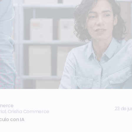
merce
23 de ju
rial, Orisha Commerce
culo con IA