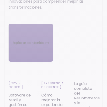
innovaciones para comprender mejor las
transformaciones.
Explorar contenidos
La guía
[
TPV -
[
EXPERIENCIA
COBRO
]
DE CLIENTE
]
completa
del
Software de
Cómo
ReCommerce
retail y
mejorar la
y la
gestión de
experiencia