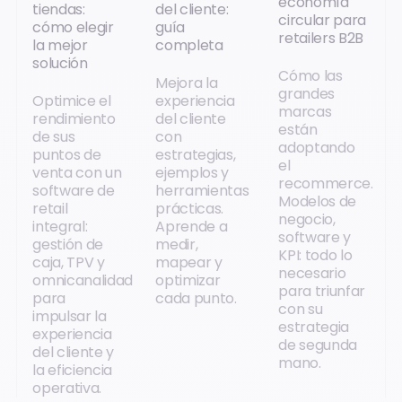
economía
tiendas:
del cliente:
circular para
cómo elegir
guía
retailers B2B
la mejor
completa
solución
Cómo las
Mejora la
grandes
Optimice el
experiencia
marcas
rendimiento
del cliente
están
de sus
con
adoptando
puntos de
estrategias,
el
venta con un
ejemplos y
recommerce.
software de
herramientas
Modelos de
retail
prácticas.
negocio,
integral:
Aprende a
software y
gestión de
medir,
KPI: todo lo
caja, TPV y
mapear y
necesario
omnicanalidad
optimizar
para triunfar
para
cada punto.
con su
impulsar la
estrategia
experiencia
de segunda
del cliente y
mano.
la eficiencia
operativa.