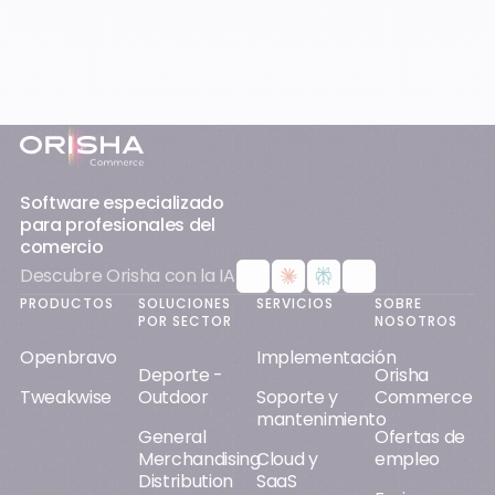
Pie de página
Software especializado
para profesionales del
comercio
Descubre Orisha con la IA
PRODUCTOS
SOLUCIONES
SERVICIOS
SOBRE
POR SECTOR
NOSOTROS
Openbravo
Implementación
Deporte -
Orisha
Tweakwise
Outdoor
Soporte y
Commerce
mantenimiento
General
Ofertas de
Merchandising
Cloud y
empleo
Distribution
SaaS