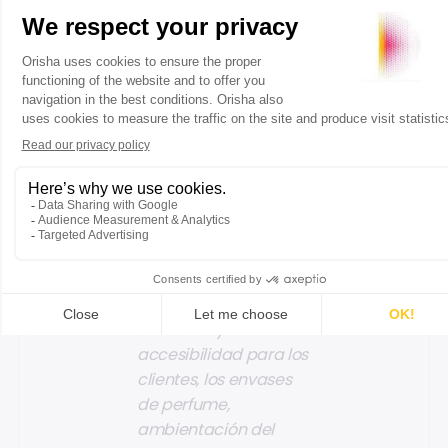
ubicados en 20
países.
Ofrece más de 150
fragancias,
elaboradas con
esencias de máxima
calidad de
fabricación europea
para cada momento
u ocasión. En línea con
su filosofía de respeto
por el medio
ambiente y
accesibilidad para los
clientes, los envases
de perfume,
ambientación del