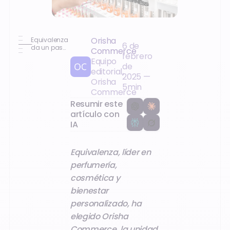
Orisha
Equivalenza
6 de
da un paso
Commerce
febrero
al Cloud
Equipo
de
editorial,
2025
—
Orisha
5
min
Commerce
Resumir este
artículo con
IA
Equivalenza, líder en
perfumería,
cosmética y
bienestar
personalizado, ha
elegido Orisha
Commerce, la unidad