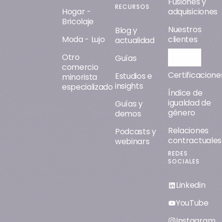
Fusiones y
RECURSOS
Hogar -
adquisiciones
Bricolaje
Nuestros
Blog y
Moda - Lujo
clientes
actualidad
Otro
Orisha AI
Guías
comercio
Certificacione
Estudios e
minorista
insights
especializado
Índice de
igualdad de
Guías y
género
demos
Relaciones
Podcasts y
contractuales
webinars
REDES
SOCIALES
Linkedin
YouTube
Instagram