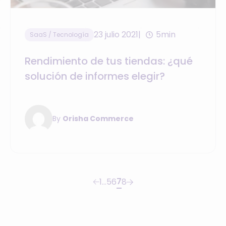
23 julio 2021
5min
SaaS / Tecnología
Rendimiento de tus tiendas: ¿qué
solución de informes elegir?
By
Orisha Commerce
7
1
…
5
6
8