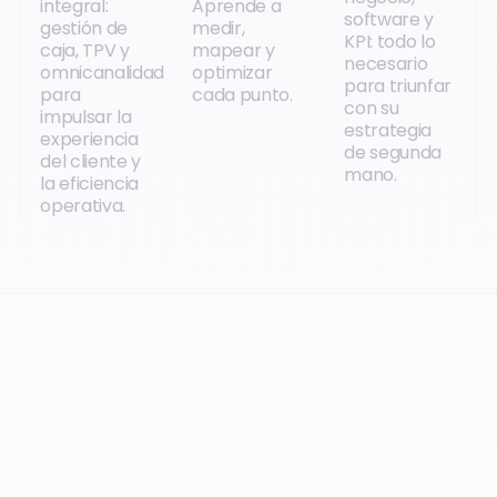
integral:
Aprende a
software y
gestión de
medir,
KPI: todo lo
caja, TPV y
mapear y
necesario
omnicanalidad
optimizar
para triunfar
para
cada punto.
con su
impulsar la
estrategia
experiencia
de segunda
del cliente y
mano.
la eficiencia
operativa.
TU PRÓXIMO PASO COMIENZA AQUÍ.
Orisha acompaña a las empresas que se
niegan a verse limitadas por su
tecnología.