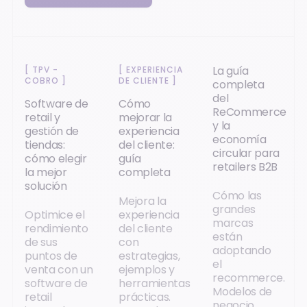
La guía
[
TPV -
[
EXPERIENCIA
COBRO
]
DE CLIENTE
]
completa
del
Software de
Cómo
ReCommerce
retail y
mejorar la
y la
gestión de
experiencia
economía
tiendas:
del cliente:
circular para
cómo elegir
guía
retailers B2B
la mejor
completa
solución
Cómo las
Mejora la
grandes
Optimice el
experiencia
marcas
rendimiento
del cliente
están
de sus
con
adoptando
puntos de
estrategias,
el
venta con un
ejemplos y
recommerce.
software de
herramientas
Modelos de
retail
prácticas.
negocio,