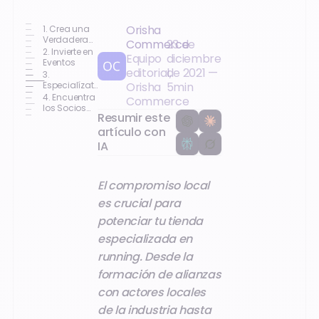
Orisha
1. Crea una
Verdadera
Commerce
23 de
Experiencia
2. Invierte en
Equipo
diciembre
en Tu Tienda
Eventos
editorial,
de 2021
—
de Running
3.
Especialízate
Orisha
5
min
en Marcas
4. Encuentra
Commerce
los Socios
Resumir este
Adecuados
artículo con
IA
El compromiso local
es crucial para
potenciar tu tienda
especializada en
running. Desde la
formación de alianzas
con actores locales
de la industria hasta