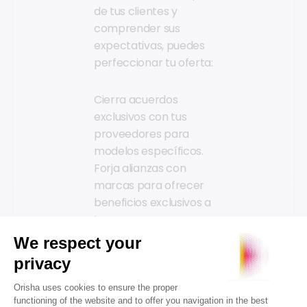
de tus clientes y
comprender sus
expectativas, puedes
perfeccionar tu oferta:
Cierra acuerdos
exclusivos con tus
proveedores para
modelos específicos.
Forja alianzas con
marcas para ofrecer
beneficios exclusivos a
tus
clientes.Proporciona
productos técnicos y
especializados que se
adapten a las
necesidades de tu