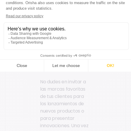
clientela.
Introduce marcas
emergentes con gran
potencial de
crecimiento,
diferenciando así tu
oferta de la
competencia.
No dudes en invitar a
las marcas favoritas
de tus clientes para
los lanzamientos de
nuevos productos o
para presentar
innovaciones. Una vez