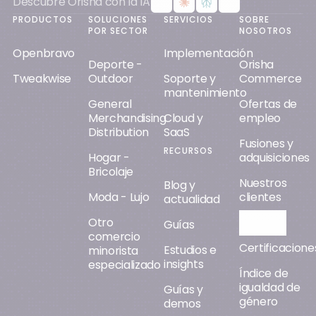
Descubre Orisha con la IA
PRODUCTOS
SOLUCIONES
SERVICIOS
SOBRE
POR SECTOR
NOSOTROS
Openbravo
Implementación
Deporte -
Orisha
Tweakwise
Outdoor
Soporte y
Commerce
mantenimiento
General
Ofertas de
Merchandising
Cloud y
empleo
Distribution
SaaS
Fusiones y
RECURSOS
Hogar -
adquisiciones
Bricolaje
Nuestros
Blog y
Moda - Lujo
clientes
actualidad
Otro
Orisha AI
Guías
comercio
Certificacione
Estudios e
minorista
insights
especializado
Índice de
igualdad de
Guías y
género
demos