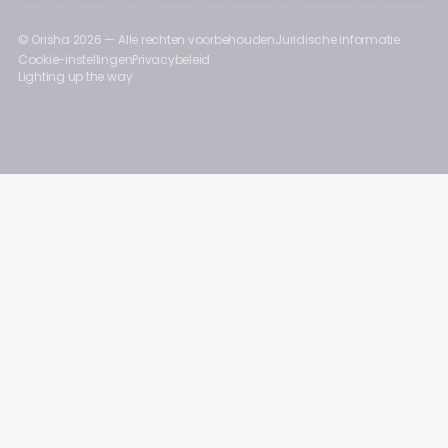
© Orisha
2026
— Alle rechten voorbehouden
Juridische informatie
Cookie-instellingen
Privacybeleid
Lighting up the way