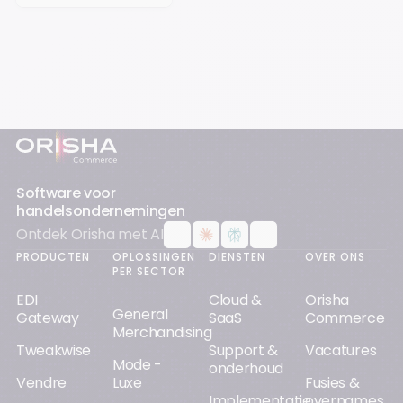
Footer
Software voor
handelsondernemingen
Ontdek Orisha met AI
PRODUCTEN
OPLOSSINGEN
DIENSTEN
OVER ONS
PER SECTOR
EDI
Cloud &
Orisha
General
Gateway
SaaS
Commerce
Merchandising
Tweakwise
Support &
Vacatures
Mode -
onderhoud
Vendre
Luxe
Fusies &
Implementatie
overnames