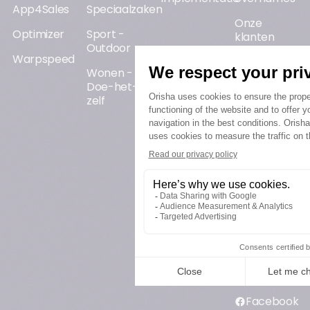
App4Sales
Speciaalzaken
Onze
Optimizer
Sport -
klanten
Outdoor
Warpspeed
Orisha AI
Wonen -
Doe-het-
Certificeringe
zelf
Gelijkheidssco
man/vrouw
Contractuele
relaties
SOCIALE
MEDIA
LinkedIn
YouTube
Instagram
Facebook