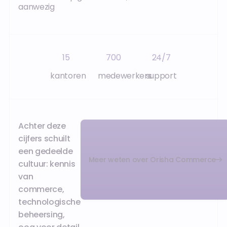
aanwezig
15
700
24/7
kantoren
medewerkers
support
Achter deze
cijfers schuilt
een gedeelde
Meer weten over Orisha Commerce
cultuur: kennis
van
commerce,
technologische
beheersing,