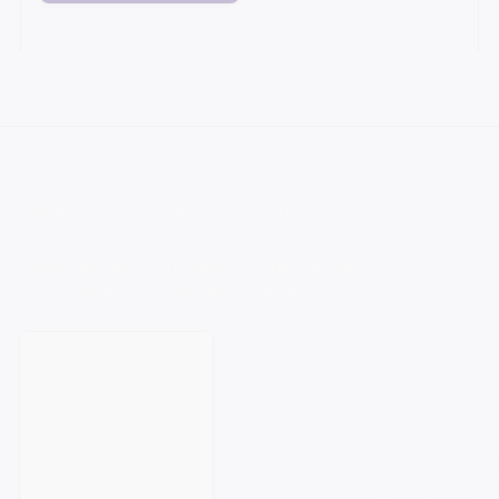
UW VOLGENDE STAP BEGINT HIER.
Orisha ondersteunt bedrijven die zich niet
laten beperken door technologie.
Plan een afspraak