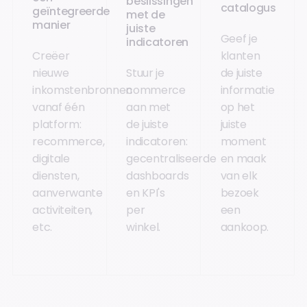
beslissingen
catalogus
geïntegreerde
met de
manier
juiste
Geef je
indicatoren
Creëer
klanten
nieuwe
Stuur je
de juiste
inkomstenbronnen
commerce
informatie
vanaf één
aan met
op het
platform:
de juiste
juiste
recommerce,
indicatoren:
moment
digitale
gecentraliseerde
en maak
diensten,
dashboards
van elk
aanverwante
en KPI's
bezoek
activiteiten,
per
een
etc.
winkel.
aankoop.