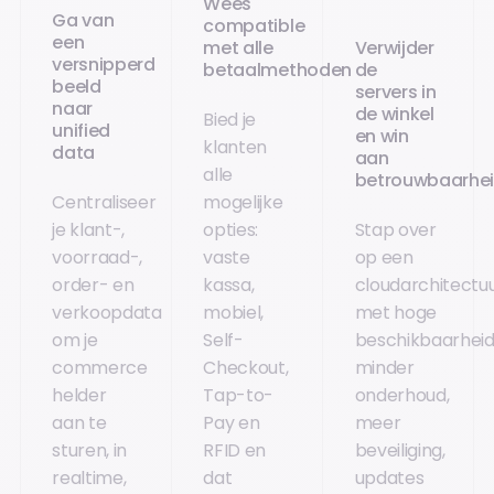
Wees
Ga van
compatible
een
met alle
Verwijder
versnipperd
betaalmethoden
de
beeld
servers in
naar
de winkel
Bied je
unified
en win
klanten
data
aan
alle
betrouwbaarhe
Centraliseer
mogelijke
je klant-,
opties:
Stap over
voorraad-,
vaste
op een
order- en
kassa,
cloudarchitectu
verkoopdata
mobiel,
met hoge
om je
Self-
beschikbaarheid
commerce
Checkout,
minder
helder
Tap-to-
onderhoud,
aan te
Pay en
meer
sturen, in
RFID en
beveiliging,
realtime,
dat
updates