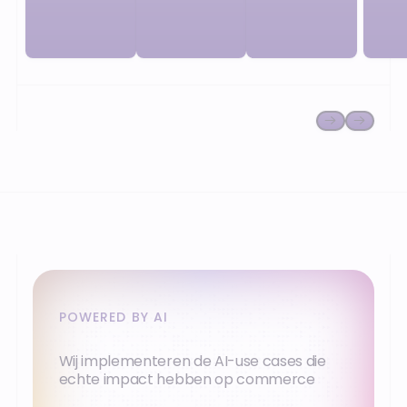
passen zich aan
de sportretail,
je collecties, je
ongeacht de
retailnetwerk
omvang van je
en je ambities
netwerk en het
aan.
model
(geïntegreerd
of coöperatief).
POWERED BY AI
Wij implementeren de AI-use cases die
echte impact hebben op commerce