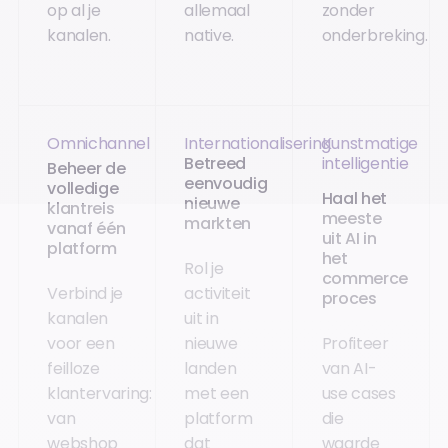
op al je
allemaal
zonder
kanalen.
native.
onderbreking.
Omnichannel
Internationalisering
Kunstmatige
Betreed
intelligentie
Beheer de
eenvoudig
volledige
Haal het
nieuwe
klantreis
meeste
markten
vanaf één
uit AI in
platform
het
Rol je
commerce
Verbind je
activiteit
proces
kanalen
uit in
voor een
nieuwe
Profiteer
feilloze
landen
van AI-
klantervaring:
met een
use cases
van
platform
die
webshop
dat
waarde