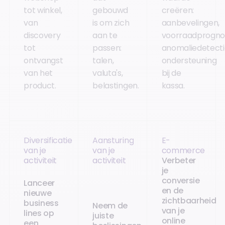
tot winkel,
gebouwd
creëren:
van
is om zich
aanbevelingen,
discovery
aan te
voorraadprogno
tot
passen:
anomaliedetecti
ontvangst
talen,
ondersteuning
van het
valuta's,
bij de
product.
belastingen.
kassa.
Diversificatie
Aansturing
E-
van je
van je
commerce
activiteit
activiteit
Verbeter
je
conversie
Lanceer
en de
nieuwe
zichtbaarheid
business
Neem de
van je
lines op
juiste
online
een