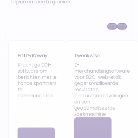
blijven en mee te groeien.
EDI Gateway
Tweakwise
EDI Gateway
Tweakwise
Krachtige EDI-
E-
software om
merchandisingsoftware
berichten met je
voor B2C-webretail:
handelspartners
gepersonaliseerde
te
resultaten,
communiceren.
productaanbevelingen
en een
geoptimaliseerde
zoekmachine.