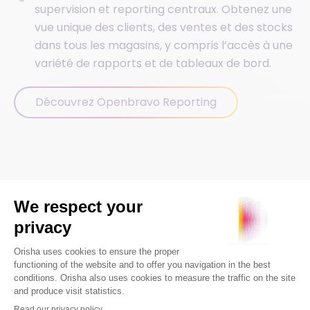
supervision et reporting centraux. Obtenez une
vue unique des clients, des ventes et des stocks
dans tous les magasins, y compris l’accès à une
variété de rapports et de tableaux de bord.
Découvrez Openbravo Reporting