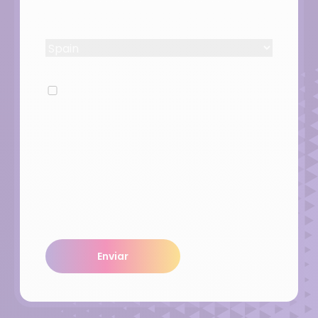
Países
(Required)
Untitled
Al marcar esta casilla, aceptas la
política de privacidad de Orisha
Commerce.