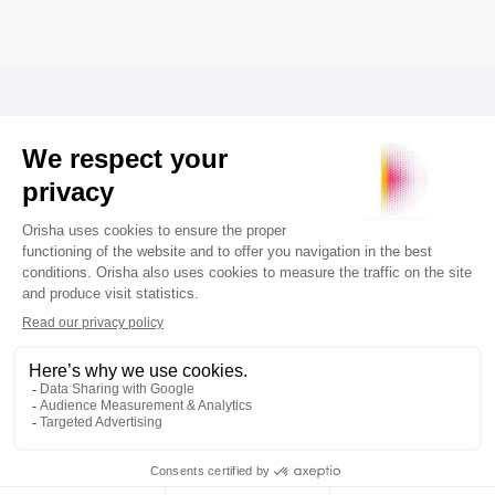
Venta guiada
Ofrece a tus clientes online una experiencia tan
fluida y acompañada como en una tienda física
gracias a la
VENTA GUIADA
. Los recorridos
interactivos de preguntas y respuestas filtran los
resultados en tiempo real para guiar a cada
visitante hacia el producto ideal desde los primeros
clics.